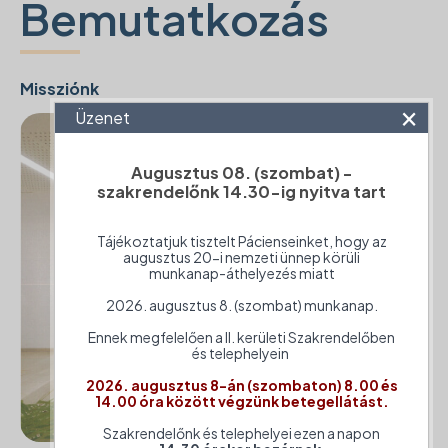
Bemutatkozás
Missziónk
×
Üzenet
Augusztus 08. (szombat) -
szakrendelőnk 14.30-ig nyitva tart
Tájékoztatjuk tisztelt Pácienseinket, hogy az
augusztus 20-i nemzeti ünnep körüli
munkanap-áthelyezés miatt
2026. augusztus 8. (szombat) munkanap.
Ennek megfelelően a II. kerületi Szakrendelőben
és telephelyein
2026. augusztus 8-án (szombaton) 8.00 és
14.00 óra között végzünk betegellátást.
Szakrendelőnk és telephelyei ezen a napon