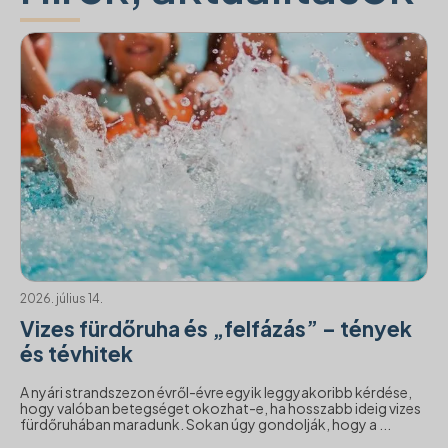
2026. július 14.
Vizes fürdőruha és „felfázás” – tények
és tévhitek
A nyári strandszezon évről-évre egyik leggyakoribb kérdése,
hogy valóban betegséget okozhat-e, ha hosszabb ideig vizes
fürdőruhában maradunk. Sokan úgy gondolják, hogy a ...