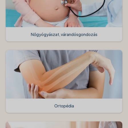
Nőgyógyászat, várandósgondozás
Ortopédia