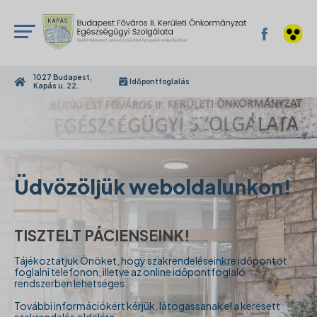
1027 Budapest,
Időpontfoglalás
Kapás u. 22.
Üdvözöljük weboldalunkon!
TISZTELT PÁCIENSEINK!
Tájékoztatjuk Önöket, hogy szakrendeléseinkre időpontot
foglalni telefonon, illetve az online időpontfoglaló
rendszerben lehetséges.
További információkért kérjük, látogassanak el a keresett