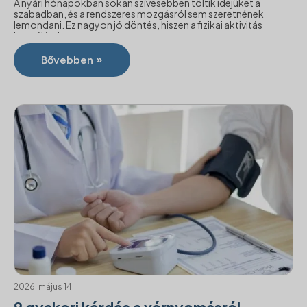
A nyári hónapokban sokan szívesebben töltik idejüket a
szabadban, és a rendszeres mozgásról sem szeretnének
lemondani. Ez nagyon jó döntés, hiszen a fizikai aktivitás
hozzájárul a ...
Bővebben »
2026. május 14.