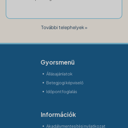
További telephelyek »
Gyorsmenü
Állásajánlatok
Betegjogi képviselő
Időpontfoglalás
Információk
Akadálymentesítési nyilatkozat