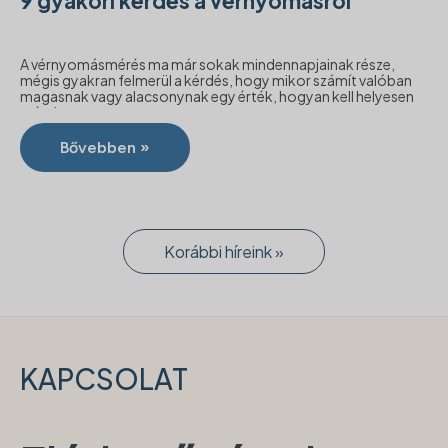
9 gyakori kérdés a vérnyomásról
A vérnyomásmérés ma már sokak mindennapjainak része,
mégis gyakran felmerül a kérdés, hogy mikor számít valóban
magasnak vagy alacsonynak egy érték, hogyan kell helyesen
mérni a ...
Bővebben »
Korábbi híreink »
KAPCSOLAT