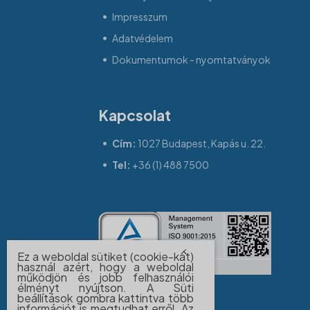
Impresszum
Adatvédelem
Dokumentumok - nyomtatványok
Kapcsolat
Cím:
1027 Budapest, Kapás u. 22.
Tel:
+36 (1) 488 7500
Ez a weboldal sütiket (cookie-kat)
használ azért, hogy a weboldal
működjön és jobb felhasználói
élményt nyújtson. A Süti
beállítások gombra kattintva több
információt is megtudhat erről. Az