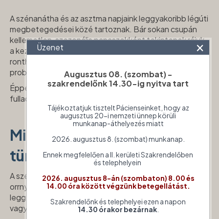
A szénanátha és az asztma napjaink leggyakoribb légúti
megbetegedései közé tartoznak. Bár sokan csupán
kellemetlen, szezonális panaszokként tekintenek rájuk,
×
Üzenet
a kezeletlen tünetek hosszú távon jelentősen
ronthatják az életminőséget, és akár súlyosabb légúti
problémákhoz is vezethetnek.
Augusztus 08. (szombat) -
szakrendelőnk 14.30-ig nyitva tart
Éppen ezért fontos, hogy a visszatérő allergiás vagy
fulladásos tüneteket ne bagatellizáljuk el.
Tájékoztatjuk tisztelt Pácienseinket, hogy az
augusztus 20-i nemzeti ünnep körüli
munkanap-áthelyezés miatt
Mi a szénanátha, és milyen
2026. augusztus 8. (szombat) munkanap.
tünetek utalhatnak rá?
Ennek megfelelően a II. kerületi Szakrendelőben
és telephelyein
A szénanátha – más néven allergiás rhinitis – az
2026. augusztus 8-án (szombaton) 8.00 és
14.00 óra között végzünk betegellátást.
orrnyálkahártya gyulladásos betegsége, amelyet
leggyakrabban pollenek, háziporatka, penészgombák
Szakrendelőnk és telephelyei ezen a napon
vagy bizonyos állatok allergénjei váltanak ki.
14.30 órakor bezárnak
.