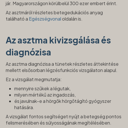
jár. Magyarországon körülbelül 300 ezer embert érint.
Az asztmáról részletes betegedukációs anyag
található a
Egészségvonal
oldalán is.
Az asztma kivizsgálása és
diagnózisa
Az asztma diagnózisa a tünetek részletes áttekintése
mellett elsősorban légzésfunkciós vizsgálaton alapul.
Ez a vizsgálat megmutatja:
mennyire szűkek a légutak,
milyen mértékű az ingadozás,
és javulnak-e a hörgők hörgőtágító gyógyszer
hatására.
A vizsgálat fontos segítséget nyújt a betegség pontos
felismerésében és súlyosságának megítélésében.