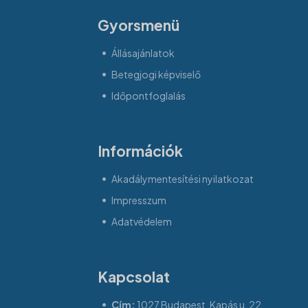
Gyorsmenü
Állásajánlatok
Betegjogi képviselő
Időpontfoglalás
Információk
Akadálymentesítési nyilatkozat
Impresszum
Adatvédelem
Kapcsolat
Cím:
1027 Budapest, Kapás u. 22.