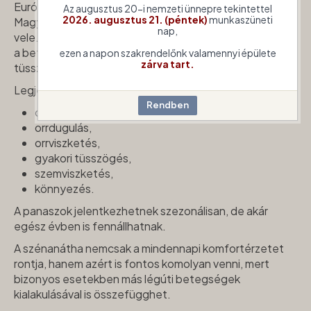
Európa lakosságának közel 30%-át érinti,
Az augusztus 20-i nemzeti ünnepre tekintettel
2026. augusztus 21. (péntek)
munkaszüneti
Magyarországon pedig mintegy hárommillió ember küzd
nap,
vele. Bár sokan egyszerű allergiás náthaként emlegetik,
a betegség jóval többet jelent néhány kellemetlen
ezen a napon szakrendelőnk valamennyi épülete
zárva tart.
tüsszögésnél.
Legjellemzőbb tünetei:
orrfolyás,
orrdugulás,
orrviszketés,
gyakori tüsszögés,
szemviszketés,
könnyezés.
A panaszok jelentkezhetnek szezonálisan, de akár
egész évben is fennállhatnak.
A szénanátha nemcsak a mindennapi komfortérzetet
rontja, hanem azért is fontos komolyan venni, mert
bizonyos esetekben más légúti betegségek
kialakulásával is összefügghet.