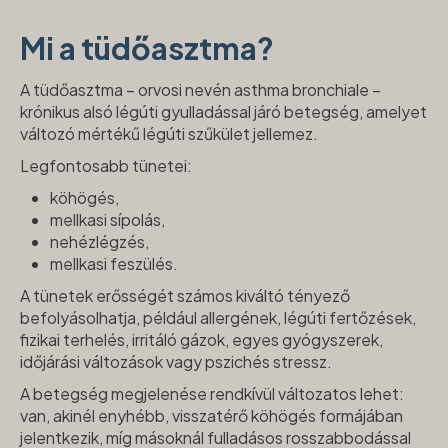
Mi a tüdőasztma?
A tüdőasztma – orvosi nevén asthma bronchiale –
krónikus alsó légúti gyulladással járó betegség, amelyet
változó mértékű légúti szűkület jellemez.
Legfontosabb tünetei:
köhögés,
mellkasi sípolás,
nehézlégzés,
mellkasi feszülés.
A tünetek erősségét számos kiváltó tényező
befolyásolhatja, például allergének, légúti fertőzések,
fizikai terhelés, irritáló gázok, egyes gyógyszerek,
időjárási változások vagy pszichés stressz.
A betegség megjelenése rendkívül változatos lehet:
van, akinél enyhébb, visszatérő köhögés formájában
jelentkezik, míg másoknál fulladásos rosszabbodással