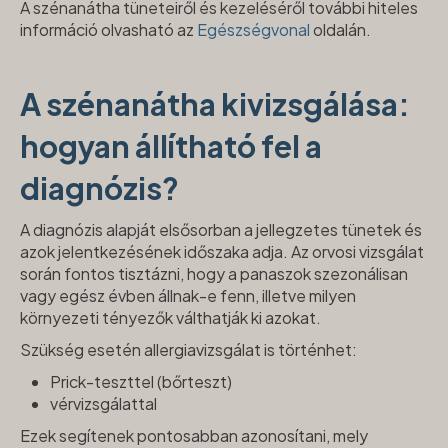
A szénanátha tüneteiről és kezeléséről további hiteles
információ olvasható az
Egészségvonal
oldalán.
A szénanátha kivizsgálása:
hogyan állítható fel a
diagnózis?
A diagnózis alapját elsősorban a jellegzetes tünetek és
azok jelentkezésének időszaka adja. Az orvosi vizsgálat
során fontos tisztázni, hogy a panaszok szezonálisan
vagy egész évben állnak-e fenn, illetve milyen
környezeti tényezők válthatják ki azokat.
Szükség esetén allergiavizsgálat is történhet:
Prick-teszttel (bőrteszt)
vérvizsgálattal
Ezek segítenek pontosabban azonosítani, mely