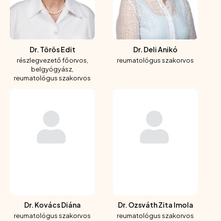
Dr. Törös Edit
Dr. Deli Anikó
részlegvezető főorvos,
reumatológus szakorvos
belgyógyász,
reumatológus szakorvos
Dr. Kovács Diána
Dr. Ozsváth Zita Imola
reumatológus szakorvos
reumatológus szakorvos