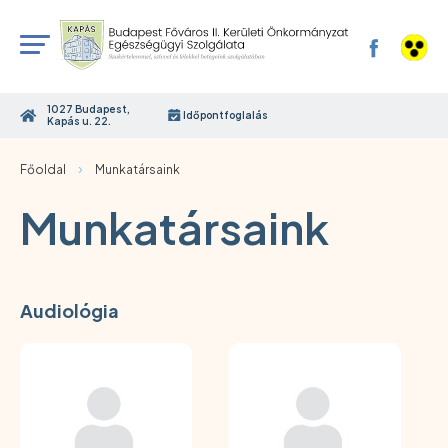
1027 Budapest,
Időpontfoglalás
Kapás u. 22.
›
Főoldal
Munkatársaink
Munkatársaink
Audiológia