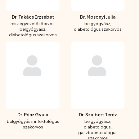
Dr. Takács Erzsébet
Dr. Mosonyi Julia
részlegvezető főorvos,
belgyógyász,
belgyógyász,
diabetológus szakorvos
diabetológus szakorvos
Dr. Prinz Gyula
Dr. Szajbert Teréz
belgyógyász, infektológus
belgyógyász,
szakorvos
diabetológus,
gasztroenterológus
szakorvos