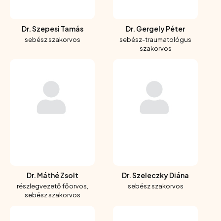
Dr. Szepesi Tamás
Dr. Gergely Péter
sebész szakorvos
sebész-traumatológus
szakorvos
Dr. Máthé Zsolt
Dr. Szeleczky Diána
részlegvezető főorvos,
sebész szakorvos
sebész szakorvos