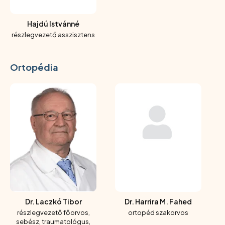
Hajdú Istvánné
részlegvezető asszisztens
Ortopédia
Dr. Laczkó Tibor
Dr. Harrira M. Fahed
részlegvezető főorvos,
ortopéd szakorvos
sebész, traumatológus,