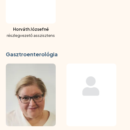
Horváth Józsefné
részlegvezető asszisztens
Gasztroenterológia