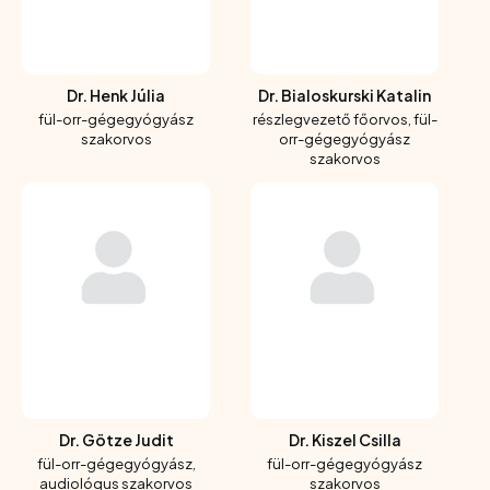
Dr. Henk Júlia
Dr. Bialoskurski Katalin
fül-orr-gégegyógyász
részlegvezető főorvos, fül-
szakorvos
orr-gégegyógyász
szakorvos
Dr. Götze Judit
Dr. Kiszel Csilla
fül-orr-gégegyógyász,
fül-orr-gégegyógyász
audiológus szakorvos
szakorvos