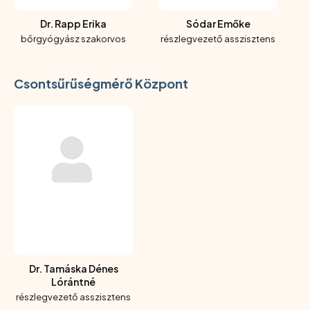
Dr. Rapp Erika
Sódar Emőke
bőrgyógyász szakorvos
részlegvezető asszisztens
Csontsűrűségmérő Központ
Dr. Tamáska Dénes
Lórántné
részlegvezető asszisztens