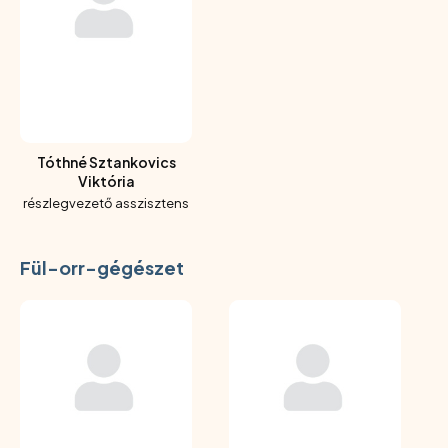
Tóthné Sztankovics
Viktória
részlegvezető asszisztens
Fül-orr-gégészet