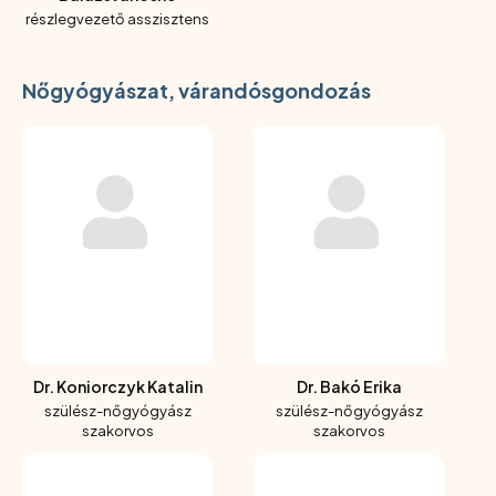
részlegvezető asszisztens
Nőgyógyászat, várandósgondozás
Dr. Koniorczyk Katalin
Dr. Bakó Erika
szülész-nőgyógyász
szülész-nőgyógyász
szakorvos
szakorvos