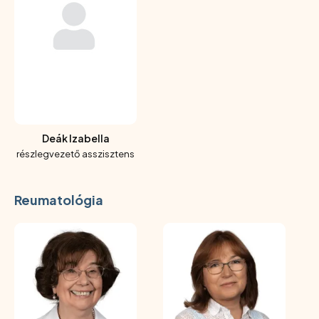
Deák Izabella
részlegvezető asszisztens
Reumatológia