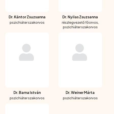
Dr. Kántor Zsuzsanna
Dr. Nyilas Zsuzsanna
pszichiáter szakorvos
részlegvezető főorvos,
pszichiáter szakorvos
Dr. Barna István
Dr. Weiner Márta
pszichiáter szakorvos
pszichiáter szakorvos