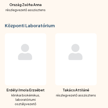
Ország Zsófia Anna
részlegvezető asszisztens
Központi Laboratórium
Erdélyi Imola Erzsébet
Takács Attiláné
klinikai biokémikus,
részlegvezető asszisztens
laboratóriumi
osztályvezető