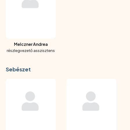
Melczner Andrea
részlegvezető asszisztens
Sebészet