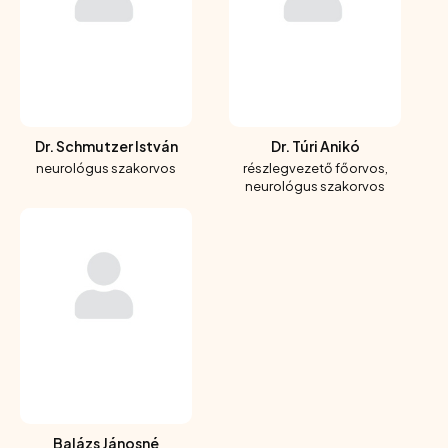
Dr. Schmutzer István
Dr. Túri Anikó
neurológus szakorvos
részlegvezető főorvos,
neurológus szakorvos
Balázs Jánosné