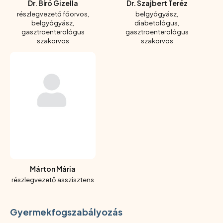
Dr. Bíró Gizella
Dr. Szajbert Teréz
részlegvezető főorvos,
belgyógyász,
belgyógyász,
diabetológus,
gasztroenterológus
gasztroenterológus
szakorvos
szakorvos
Márton Mária
részlegvezető asszisztens
Gyermekfogszabályozás