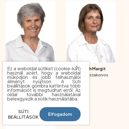
Ez a weboldal sütiket (cookie-kat)
Dr. Szarvas Éva
Dr. Tóth Margit
használ azért, hogy a weboldal
szemész szakorvos
szemész szakorvos
működjön és jobb felhasználói
élményt nyújtson. A Süti
beállítások gombra kattintva több
információt is megtudhat erről. Az
oldal további használatával
beleegyezik a sütik használatába.
SÜTI
Elfogadom
BEÁLLÍTÁSOK