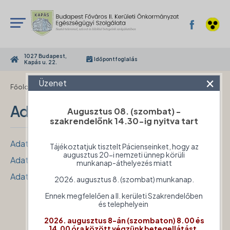
1027 Budapest,
Időpontfoglalás
Kapás u. 22.
×
Üzenet
›
Főoldal
Adatvédelem
Adatvédelem
Augusztus 08. (szombat) -
szakrendelőnk 14.30-ig nyitva tart
Adatvédelmi és adatkezelési tájékoztató
Tájékoztatjuk tisztelt Pácienseinket, hogy az
augusztus 20-i nemzeti ünnep körüli
Adatvédelmi incidens bejelentési szabályzat
munkanap-áthelyezés miatt
Adatvédelmi, adatkezlési és adatbiztonsági szabályzat
2026. augusztus 8. (szombat) munkanap.
Ennek megfelelően a II. kerületi Szakrendelőben
és telephelyein
2026. augusztus 8-án (szombaton) 8.00 és
14.00 óra között végzünk betegellátást.