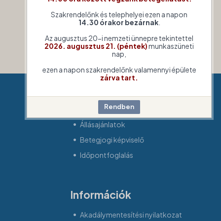
Szakrendelőnk és telephelyei ezen a napon
14.30 órakor bezárnak
.
Az augusztus 20-i nemzeti ünnepre tekintettel
2026. augusztus 21. (péntek)
munkaszüneti
nap,
ezen a napon szakrendelőnk valamennyi épülete
zárva tart.
Gyorsmenü
Állásajánlatok
Betegjogi képviselő
Időpontfoglalás
Információk
Akadálymentesítési nyilatkozat