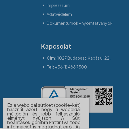
Impresszum
Adatvédelem
Dokumentumok - nyomtatványok
Kapcsolat
Cím:
1027 Budapest, Kapás u. 22.
Tel:
+36 (1) 488 7500
Ez a weboldal sütiket (cookie-kat)
használ azért, hogy a weboldal
működjön és jobb felhasználói
élményt nyújtson. A Süti
beállítások gombra kattintva több
információt is megtudhat erről. Az