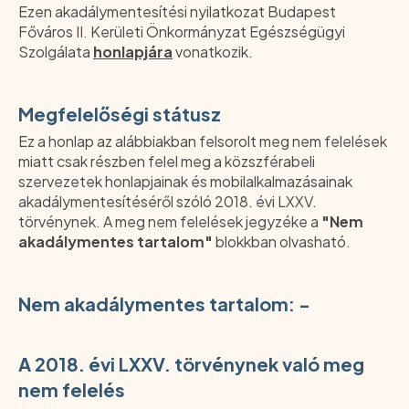
Ezen akadálymentesítési nyilatkozat Budapest
Főváros II. Kerületi Önkormányzat Egészségügyi
Szolgálata
honlapjára
vonatkozik.
Megfelelőségi státusz
Ez a honlap az alábbiakban felsorolt meg nem felelések
miatt csak részben felel meg a közszférabeli
szervezetek honlapjainak és mobilalkalmazásainak
akadálymentesítéséről szóló 2018. évi LXXV.
törvénynek. A meg nem felelések jegyzéke a
"Nem
akadálymentes tartalom"
blokkban olvasható.
Nem akadálymentes tartalom: -
A 2018. évi LXXV. törvénynek való meg
nem felelés