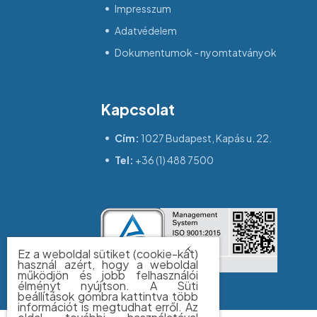
Impresszum
Adatvédelem
Dokumentumok - nyomtatványok
Kapcsolat
Cím:
1027 Budapest, Kapás u. 22.
Tel:
+36 (1) 488 7500
Ez a weboldal sütiket (cookie-kat)
használ azért, hogy a weboldal
működjön és jobb felhasználói
élményt nyújtson. A Süti
beállítások gombra kattintva több
információt is megtudhat erről. Az