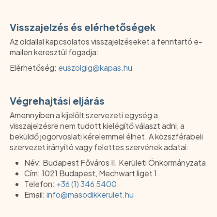
Visszajelzés és elérhetőségek
Az oldallal kapcsolatos visszajelzéseket a fenntartó e-
mailen keresztül fogadja:
Elérhetőség:
euszolgig@kapas.hu
Végrehajtási eljárás
Amennyiben a kijelölt szervezeti egység a
visszajelzésre nem tudott kielégítő választ adni, a
beküldő jogorvoslati kérelemmel élhet. A közszférabeli
szervezet irányító vagy felettes szervének adatai:
Név: Budapest Főváros II. Kerületi Önkormányzata
Cím: 1021 Budapest, Mechwart liget 1.
Telefon:
+36 (1) 346 5400
Email:
info@masodikkerulet.hu