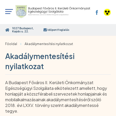
1027 Budapest,
Időpontfoglalás
Kapás u. 22.
›
Főoldal
Akadálymentesítési nyilatkozat
Akadálymentesítési
nyilatkozat
A Budapest Főváros II. Kerületi Önkormányzat
Egészségügyi Szolgálata elkötelezett amellett, hogy
honlapját a közszférabeli szervezetek honlapjainak és
mobilalkalmazásainak akadálymentesítéséről szóló
2018. évi LXXV. törvény szerint akadálymentessé
tegye.