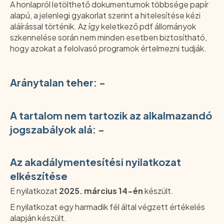
A honlapról letölthető dokumentumok többsége papír
alapú, a jelenlegi gyakorlat szerint a hitelesítése kézi
aláírással történik. Az így keletkező pdf állományok
szkennelése során nem minden esetben biztosítható,
hogy azokat a felolvasó programok értelmezni tudják.
Aránytalan teher: -
A tartalom nem tartozik az alkalmazandó
jogszabályok alá: -
Az akadálymentesítési nyilatkozat
elkészítése
E nyilatkozat
2025. március 14-én
készült.
E nyilatkozat egy harmadik fél által végzett értékelés
alapján készült.