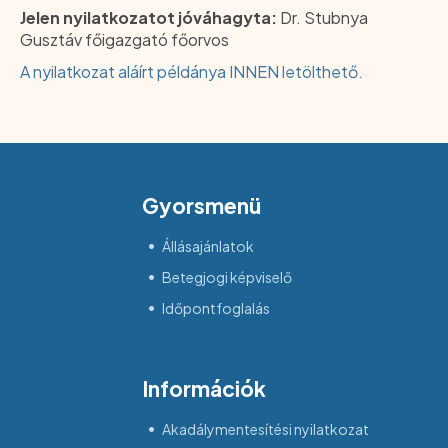
Jelen nyilatkozatot jóváhagyta:
Dr. Stubnya
Gusztáv főigazgató főorvos
A nyilatkozat aláírt példánya INNEN letölthető.
Gyorsmenü
Állásajánlatok
Betegjogi képviselő
Időpontfoglalás
Információk
Akadálymentesítési nyilatkozat