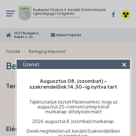
1027 Budapest,
Időpontfoglalás
Kapás u. 22.
›
Főoldal
Betegjogi képviselő
×
Betegjogi képviselő
Üzenet
Augusztus 08. (szombat) -
Területileg illetékes betegjogi képviselő
szakrendelőnk 14.30-ig nyitva tart
Dr
.
Munk Julianna
(
az integrált jogvédelmi
szolgálat munkatársa, az egészségügyi
Tájékoztatjuk tisztelt Pácienseinket, hogy az
augusztus 20-i nemzeti ünnep körüli
intézménytől független személy)
munkanap-áthelyezés miatt
2026. augusztus 8. (szombat) munkanap.
Elérhetősége
Ennek megfelelően a II. kerületi Szakrendelőben
és telephelyein