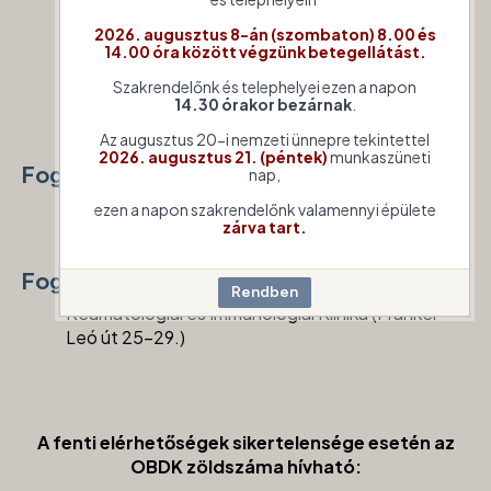
(
h
étfő - csütörtök: 08:00-16:30,
péntek: 08:00-
14:00)
2026. augusztus 8-án (szombaton) 8.00 és
14.00 óra között végzünk betegellátást.
Telefon
:
+36 (20) 489 9520
Szakrendelőnk és telephelyei ezen a napon
E-mail
:
julianna.munk@ijsz.bm.gov.hu
14.30 órakor bezárnak
.
Az augusztus 20-i nemzeti ünnepre tekintettel
2026. augusztus 21. (péntek)
munkaszüneti
Fogadóóra
nap,
telefonon előre egyeztetett időpontban.
ezen a napon szakrendelőnk valamennyi épülete
zárva tart.
Fogadóóra helye
Reumatológiai és Immunológiai Klinika (Frankel
Leó út 25-29.)
A fenti elérhetőségek sikertelensége esetén az
OBDK zöldszáma hívható: