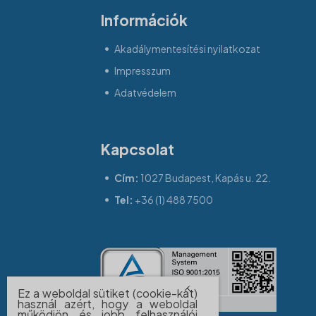
Információk
Akadálymentesítési nyilatkozat
Impresszum
Adatvédelem
Kapcsolat
Cím:
1027 Budapest, Kapás u. 22.
Tel:
+36 (1) 488 7500
Ez a weboldal sütiket (cookie-kat)
használ azért, hogy a weboldal
működjön és jobb felhasználói