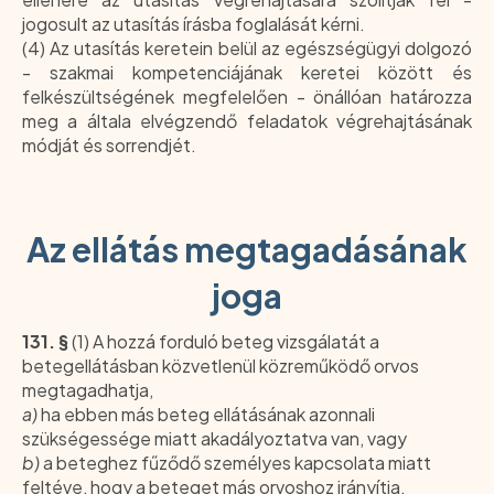
jogosult az utasítás írásba foglalását kérni.
(4) Az utasítás keretein belül az egészségügyi dolgozó
- szakmai kompetenciájának keretei között és
felkészültségének megfelelően - önállóan határozza
meg a általa elvégzendő feladatok végrehajtásának
módját és sorrendjét.
Az ellátás megtagadásának
joga
131. §
(1) A hozzá forduló beteg vizsgálatát a
betegellátásban közvetlenül közreműködő orvos
megtagadhatja,
a)
ha ebben más beteg ellátásának azonnali
szükségessége miatt akadályoztatva van, vagy
b)
a beteghez fűződő személyes kapcsolata miatt
feltéve, hogy a beteget más orvoshoz irányítja.