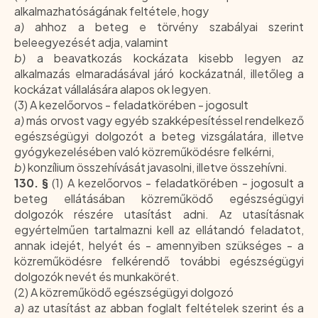
alkalmazhatóságának feltétele, hogy
a)
ahhoz a beteg e törvény szabályai szerint
beleegyezését adja, valamint
b)
a beavatkozás kockázata kisebb legyen az
alkalmazás elmaradásával járó kockázatnál, illetőleg a
kockázat vállalására alapos ok legyen.
(3) A kezelőorvos - feladatkörében - jogosult
a)
más orvost vagy egyéb szakképesítéssel rendelkező
egészségügyi dolgozót a beteg vizsgálatára, illetve
gyógykezelésében való közreműködésre felkérni,
b)
konzílium összehívását javasolni, illetve összehívni.
130. §
(1) A kezelőorvos - feladatkörében - jogosult a
beteg ellátásában közreműködő egészségügyi
dolgozók részére utasítást adni. Az utasításnak
egyértelműen tartalmazni kell az ellátandó feladatot,
annak idejét, helyét és - amennyiben szükséges - a
közreműködésre felkérendő további egészségügyi
dolgozók nevét és munkakörét.
(2) A közreműködő egészségügyi dolgozó
a)
az utasítást az abban foglalt feltételek szerint és a