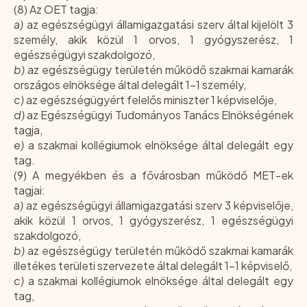
(8) Az OET tagja:
a)
az egészségügyi államigazgatási szerv által kijelölt 3
személy, akik közül 1 orvos, 1 gyógyszerész, 1
egészségügyi szakdolgozó,
b)
az egészségügy területén működő szakmai kamarák
országos elnöksége által delegált 1-1 személy,
c)
az egészségügyért felelős miniszter 1 képviselője,
d)
az Egészségügyi Tudományos Tanács Elnökségének
tagja,
e)
a szakmai kollégiumok elnöksége által delegált egy
tag.
(9) A megyékben és a fővárosban működő MET-ek
tagjai:
a)
az egészségügyi államigazgatási szerv 3 képviselője,
akik közül 1 orvos, 1 gyógyszerész, 1 egészségügyi
szakdolgozó,
b)
az egészségügy területén működő szakmai kamarák
illetékes területi szervezete által delegált 1-1 képviselő,
c)
a szakmai kollégiumok elnöksége által delegált egy
tag,