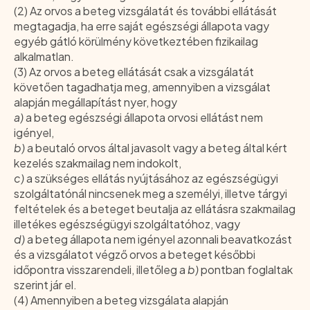
(2) Az orvos a beteg vizsgálatát és további ellátását
megtagadja, ha erre saját egészségi állapota vagy
egyéb gátló körülmény következtében fizikailag
alkalmatlan.
(3) Az orvos a beteg ellátását csak a vizsgálatát
követően tagadhatja meg, amennyiben a vizsgálat
alapján megállapítást nyer, hogy
a)
a beteg egészségi állapota orvosi ellátást nem
igényel,
b)
a beutaló orvos által javasolt vagy a beteg által kért
kezelés szakmailag nem indokolt,
c)
a szükséges ellátás nyújtásához az egészségügyi
szolgáltatónál nincsenek meg a személyi, illetve tárgyi
feltételek és a beteget beutalja az ellátásra szakmailag
illetékes egészségügyi szolgáltatóhoz, vagy
d)
a beteg állapota nem igényel azonnali beavatkozást
és a vizsgálatot végző orvos a beteget későbbi
időpontra visszarendeli, illetőleg a
b)
pontban foglaltak
szerint jár el.
(4) Amennyiben a beteg vizsgálata alapján