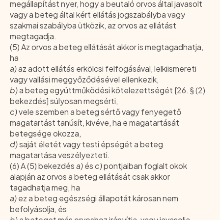
megállapítást nyer, hogy a beutaló orvos által javasolt
vagy a beteg által kért ellátás jogszabályba vagy
szakmai szabályba ütközik, az orvos az ellátást
megtagadja.
(5) Az orvos a beteg ellátását akkor is megtagadhatja,
ha
a)
az adott ellátás erkölcsi felfogásával, lelkiismereti
vagy vallási meggyőződésével ellenkezik,
b)
a beteg együttműködési kötelezettségét [26. § (2)
bekezdés] súlyosan megsérti,
c)
vele szemben a beteg sértő vagy fenyegető
magatartást tanúsít, kivéve, ha e magatartását
betegsége okozza,
d)
saját életét vagy testi épségét a beteg
magatartása veszélyezteti.
(6) A (5) bekezdés
a)
és
c)
pontjaiban foglalt okok
alapján az orvos a beteg ellátását csak akkor
tagadhatja meg, ha
a)
ez a beteg egészségi állapotát károsan nem
befolyásolja, és
b)
a beteget más orvoshoz irányítja, vagy javasolja,