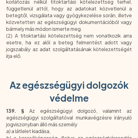
korlátozás nélkül titoktartási kötelezettség terhel,
függetlenül attól, hogy az adatokat közvetlenül a
betegtől, vizsgálata vagy gyógykezelése során, illetve
közvetetten az egészségügyi dokumentációból vagy
bármely más módon ismerte meg.
(2) A titoktartási kötelezettség nem vonatkozik arra
esetre, ha ez alól a beteg felmentést adott vagy
jogszabály az adat szolgáltatásának kötelezettségét
írja elő.
Az egészségügyi dolgozók
védelme
139. §
Az egészségügyi dolgozó, valamint az
egészségügyi szolgáltatóval munkavégzésre irányuló
jogviszonyban álló más személy
a)
a látlelet kiadása,
b)
a keresőképesség, illetve az egészségkárosodás