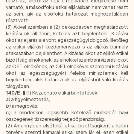
részt az, akitől az ügy elfogulatlan megítélése nem
várható, a másodfokú etikai eljárásban nem vehet részt
az sem, aki az elsőfokú határozat meghozatalában
részt vett.
(3) Akivel szemben a (2) bekezdésben meghatározott
kizárási ok áll fenn, köteles azt bejelenteni. Kizárási
okot az eljárás alá vont egészségügyi dolgozó, illetőleg
az etikai eljárást kezdeményező is az eljárás bármely
szakaszában bejelenthet. A kizárási okot az eljáró etikai
bizottság elnökének, az elnökkel szembeni kizárási okot
az OET elnökének, az OET elnökével szembeni kizárási
okot az egészségügyért felelős miniszternek kell
bejelenteni, akik határoznak az eljárásból való kizárás
tárgyában.
140/E. §
(1) Kiszabható etikai büntetések:
a)
a figyelmeztetés,
b)
a megrovás,
c)
a mindenkori legkisebb kötelező munkabér havi
összegének tízszereséig terjedő pénzbírság.
(2) Amennyiben elsőfokú etikai bizottságként a külön
törvény szerinti kamarai etikai szerv jár el, ezen etikai