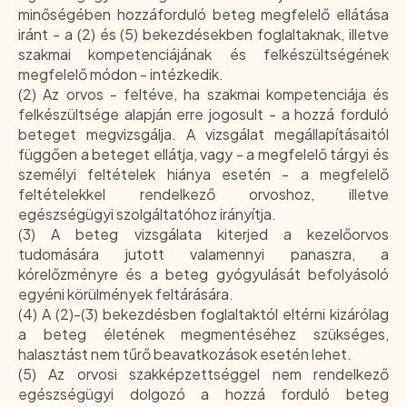
minőségében hozzáforduló beteg megfelelő ellátása
iránt - a (2) és (5) bekezdésekben foglaltaknak, illetve
szakmai kompetenciájának és felkészültségének
megfelelő módon - intézkedik.
(2) Az orvos - feltéve, ha szakmai kompetenciája és
felkészültsége alapján erre jogosult - a hozzá forduló
beteget megvizsgálja. A vizsgálat megállapításaitól
függően a beteget ellátja, vagy - a megfelelő tárgyi és
személyi feltételek hiánya esetén - a megfelelő
feltételekkel rendelkező orvoshoz, illetve
egészségügyi szolgáltatóhoz irányítja.
(3) A beteg vizsgálata kiterjed a kezelőorvos
tudomására jutott valamennyi panaszra, a
kórelőzményre és a beteg gyógyulását befolyásoló
egyéni körülmények feltárására.
(4) A (2)-(3) bekezdésben foglaltaktól eltérni kizárólag
a beteg életének megmentéséhez szükséges,
halasztást nem tűrő beavatkozások esetén lehet.
(5) Az orvosi szakképzettséggel nem rendelkező
egészségügyi dolgozó a hozzá forduló beteg