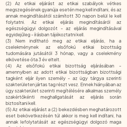
(2) Az etikai eljárást az etikai szabályok vétkes
megszegésének gyanúja esetén meg kell indítani, és az
annak megindításától számított 30 napon belül le kell
folytatni. Az etikai eljárás megindításáról az
egészségügyi dolgozót - az eljárás megindításával
egyidejűleg - írásban tájékoztatni kell.
(3) Nem indítható meg az etikai eljárás, ha a
cselekménynek az elsőfokú etikai bizottság
tudomására jutásától 3 hónap, vagy a cselekmény
elkövetése óta 3 év eltelt.
(4) Az elsőfokú etikai bizottság eljárásában -
amennyiben az adott etikai bizottságban bizottsági
tagként eljár ilyen személy - az ügy tárgya szerinti
szakterületen jártas tag részt vesz. Ennek hiányában az
ügy szakterület szerinti megítélésére alkalmas személy
szakértőkénti meghallgatását az eljárás során
biztosítani kell.
(5) Az etikai eljárást a (2) bekezdésben meghatározott
eset bekövetkezésén túl akkor is meg kell indítani, ha
annak lefolytatását az egészségügyi dolgozó maga