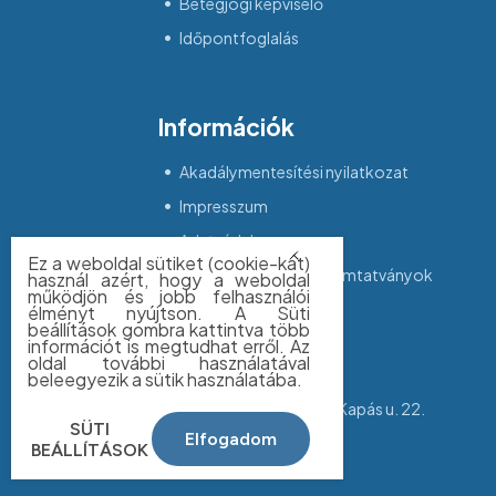
Betegjogi képviselő
Időpontfoglalás
Információk
Akadálymentesítési nyilatkozat
Impresszum
Adatvédelem
Ez a weboldal sütiket (cookie-kat)
Dokumentumok - nyomtatványok
használ azért, hogy a weboldal
működjön és jobb felhasználói
élményt nyújtson. A Süti
beállítások gombra kattintva több
információt is megtudhat erről. Az
Kapcsolat
oldal további használatával
beleegyezik a sütik használatába.
Cím:
1027 Budapest, Kapás u. 22.
SÜTI
Elfogadom
Tel:
+36 (1) 488 7500
BEÁLLÍTÁSOK