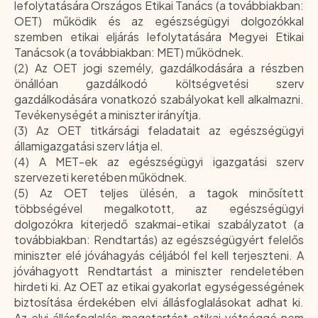
lefolytatására Országos Etikai Tanács (a továbbiakban:
OET) működik és az egészségügyi dolgozókkal
szemben etikai eljárás lefolytatására Megyei Etikai
Tanácsok (a továbbiakban: MET) működnek.
(2) Az OET jogi személy, gazdálkodására a részben
önállóan gazdálkodó költségvetési szerv
gazdálkodására vonatkozó szabályokat kell alkalmazni.
Tevékenységét a miniszter irányítja.
(3) Az OET titkársági feladatait az egészségügyi
államigazgatási szerv látja el.
(4) A MET-ek az egészségügyi igazgatási szerv
szervezeti keretében működnek.
(5) Az OET teljes ülésén, a tagok minősített
többségével megalkotott, az egészségügyi
dolgozókra kiterjedő szakmai-etikai szabályzatot (a
továbbiakban: Rendtartás) az egészségügyért felelős
miniszter elé jóváhagyás céljából fel kell terjeszteni. A
jóváhagyott Rendtartást a miniszter rendeletében
hirdeti ki. Az OET az etikai gyakorlat egységességének
biztosítása érdekében elvi állásfoglalásokat adhat ki.
Az elvi állásfoglalás magatartást etikai vétséggé nem