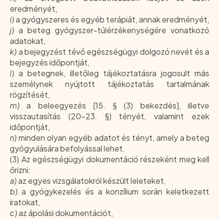
eredményét,
i)
a gyógyszeres és egyéb terápiát, annak eredményét,
j)
a beteg gyógyszer-túlérzékenységére vonatkozó
adatokat,
k)
a bejegyzést tévő egészségügyi dolgozó nevét és a
bejegyzés időpontját,
l)
a betegnek, illetőleg tájékoztatásra jogosult más
személynek nyújtott tájékoztatás tartalmának
rögzítését,
m)
a beleegyezés [15. § (3) bekezdés], illetve
visszautasítás (20-23. §) tényét, valamint ezek
időpontját,
n)
minden olyan egyéb adatot és tényt, amely a beteg
gyógyulására befolyással lehet.
(3) Az egészségügyi dokumentáció részeként meg kell
őrizni:
a)
az egyes vizsgálatokról készült leleteket,
b)
a gyógykezelés és a konzílium során keletkezett
iratokat,
c)
az ápolási dokumentációt,