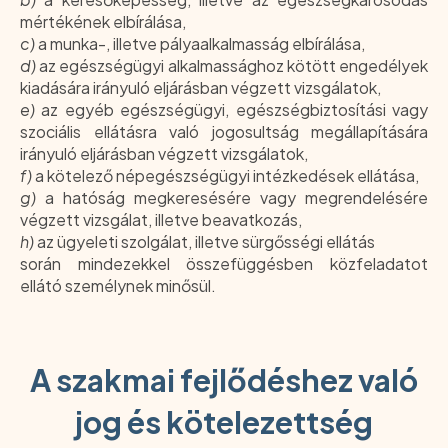
mértékének elbírálása,
c)
a munka-, illetve pályaalkalmasság elbírálása,
d)
az egészségügyi alkalmassághoz kötött engedélyek
kiadására irányuló eljárásban végzett vizsgálatok,
e)
az egyéb egészségügyi, egészségbiztosítási vagy
szociális ellátásra való jogosultság megállapítására
irányuló eljárásban végzett vizsgálatok,
f)
a kötelező népegészségügyi intézkedések ellátása,
g)
a hatóság megkeresésére vagy megrendelésére
végzett vizsgálat, illetve beavatkozás,
h)
az ügyeleti szolgálat, illetve sürgősségi ellátás
során mindezekkel összefüggésben közfeladatot
ellátó személynek minősül.
A szakmai fejlődéshez való
jog és kötelezettség