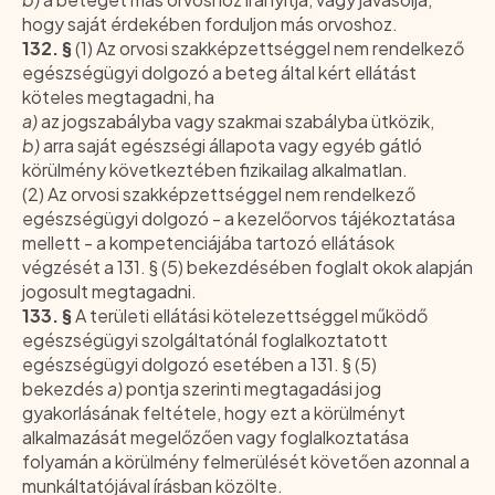
hogy saját érdekében forduljon más orvoshoz.
132. §
(1) Az orvosi szakképzettséggel nem rendelkező
egészségügyi dolgozó a beteg által kért ellátást
köteles megtagadni, ha
a)
az jogszabályba vagy szakmai szabályba ütközik,
b)
arra saját egészségi állapota vagy egyéb gátló
körülmény következtében fizikailag alkalmatlan.
(2) Az orvosi szakképzettséggel nem rendelkező
egészségügyi dolgozó - a kezelőorvos tájékoztatása
mellett - a kompetenciájába tartozó ellátások
végzését a 131. § (5) bekezdésében foglalt okok alapján
jogosult megtagadni.
133. §
A területi ellátási kötelezettséggel működő
egészségügyi szolgáltatónál foglalkoztatott
egészségügyi dolgozó esetében a 131. § (5)
bekezdés
a)
pontja szerinti megtagadási jog
gyakorlásának feltétele, hogy ezt a körülményt
alkalmazását megelőzően vagy foglalkoztatása
folyamán a körülmény felmerülését követően azonnal a
munkáltatójával írásban közölte.