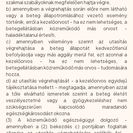
szakmai szabályoknak megfelelően hajtja végre,
b)
amennyiben a végrehajtás során előre nem látható
vagy a beteg állapotromlásához vezető esemény
történik, erről a kezelőorvost - ha ez nem lehetséges, a
betegellátásban közreműködő más orvost -
haladéktalanul értesíti,
c)
amennyiben véleménye szerint az utasítás
végrehajtása a beteg állapotát kedvezőtlenül
befolyásolja vagy más aggály merül fel, ezt azonnal a
kezelőorvos - ha ez nem lehetséges, a
betegellátásban közreműködő más orvos - tudomására
hozza,
d)
az utasítás végrehajtását - a kezelőorvos egyidejű
tájékoztatása mellett - megtagadja, amennyiben azzal
a tőle elvárható ismeretek szerint a beteg életét
veszélyeztetné vagy a gyógykezeléshez nem
szükségszerűen kapcsolódó maradandó
egészségkárosodást okozna.
(3) A közreműködő egészségügyi dolgozó -
amennyiben a (2) bekezdés
c)
pontjában foglaltak
ellenére az utasítás végrehajtására szólítják fel -