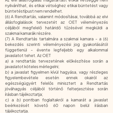
nyilváníthat, és etikai vétséghez etikai büntetést vagy
büntetéstípust nem rendelhet.
(6) A Rendtartás, valamint módosításai, továbbá az elvi
állásfoglalások tervezetét az OET véleményezés
céljából megfelelő határidő tűzésével megküldi a
szakmai kamarák részére.
(7) A Rendtartás tartalmára a szakmai kamara - a (6)
bekezdés szerinti véleményezési jog gyakorlásától
függetlenül - évente legfeljebb egy alkalommal
javaslatot tehet. Az OET
a)
a rendtartás tervezetének előkészítése során a
javaslatot köteles mérlegelni;
b)
a javaslat figyelmen kívül hagyása, vagy részleges
figyelembevétele esetén ennek okairól az
egészségügyért felelős minisztert a Rendtartás
jóváhagyás céljából történő felterjesztése során
írásban tájékoztatja;
c)
a
b)
pontban foglaltakról a kamarát a javaslat
beérkezését követő 60 napon belül írásban
tájékoztatja.