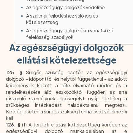
Az egészségügyi dolgozók jogai és
Az egészségügyi dolgozók védelme
kötlezettségei
A szakmai fejlődéshez való jog és
kötelezettség
Az egészségügyi dolgozókra vonatkozó
felelősségi szabályok
Az egészségügyi dolgozók
ellátási kötelezettsége
125. §
Sürgős szükség esetén az egészségügyi
dolgozó - időponttól és helytől függetlenül - az adott
körülmények között a tőle elvárható módon és a
rendelkezésére álló eszközöktől függően az arra
rászoruló személynek elsősegélyt nyújt, illetőleg a
szükséges intézkedést haladéktalanul megteszi.
Kétség esetén a sürgős szükség fennállását vélelmezni
kell.
126. §
(1) A területi ellátási kötelezettség körében az
egészségügyi dolgozó munkaidejében az e