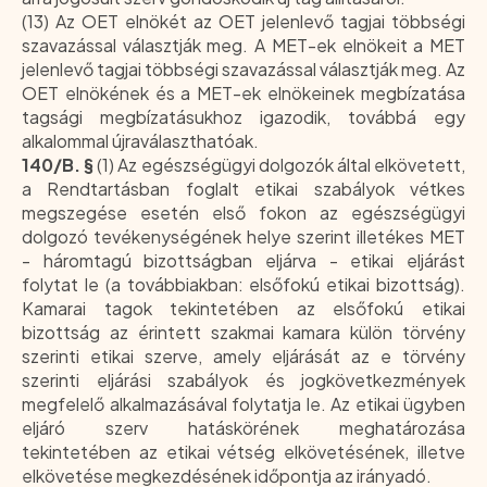
(13) Az OET elnökét az OET jelenlevő tagjai többségi
szavazással választják meg. A MET-ek elnökeit a MET
jelenlevő tagjai többségi szavazással választják meg. Az
OET elnökének és a MET-ek elnökeinek megbízatása
tagsági megbízatásukhoz igazodik, továbbá egy
alkalommal újraválaszthatóak.
140/B. §
(1) Az egészségügyi dolgozók által elkövetett,
a Rendtartásban foglalt etikai szabályok vétkes
megszegése esetén első fokon az egészségügyi
dolgozó tevékenységének helye szerint illetékes MET
- háromtagú bizottságban eljárva - etikai eljárást
folytat le (a továbbiakban: elsőfokú etikai bizottság).
Kamarai tagok tekintetében az elsőfokú etikai
bizottság az érintett szakmai kamara külön törvény
szerinti etikai szerve, amely eljárását az e törvény
szerinti eljárási szabályok és jogkövetkezmények
megfelelő alkalmazásával folytatja le. Az etikai ügyben
eljáró szerv hatáskörének meghatározása
tekintetében az etikai vétség elkövetésének, illetve
elkövetése megkezdésének időpontja az irányadó.