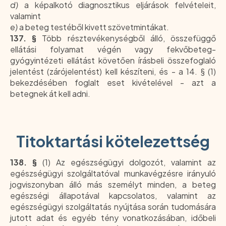
d)
a képalkotó diagnosztikus eljárások felvételeit,
valamint
e)
a beteg testéből kivett szövetmintákat.
137. §
Több résztevékenységből álló, összefüggő
ellátási folyamat végén vagy fekvőbeteg-
gyógyintézeti ellátást követően írásbeli összefoglaló
jelentést (zárójelentést) kell készíteni, és - a 14. § (1)
bekezdésében foglalt eset kivételével - azt a
betegnek át kell adni.
Titoktartási kötelezettség
138. §
(1) Az egészségügyi dolgozót, valamint az
egészségügyi szolgáltatóval munkavégzésre irányuló
jogviszonyban álló más személyt minden, a beteg
egészségi állapotával kapcsolatos, valamint az
egészségügyi szolgáltatás nyújtása során tudomására
jutott adat és egyéb tény vonatkozásában, időbeli