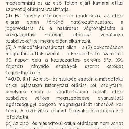
megsemmisíti és az első fokon eljárt kamarai etikai
szervet új eljárásra utasíthatja.
(4) Ha törvény eltérően nem rendelkezik, az etikai
eljárás során történő határozathozatalra, a
jogorvoslatra és a határozat végrehajtására a
közigazgatási hatósági eljárásra vonatkozó
szabályokat kell megfelelően alkalmazni.
(5) A másodfokú határozat ellen - a (2) bekezdésben
meghatározottak szerint - a kézbesítéstől számított
30 napon belül a közigazgatási perekre (Pp. XX.
fejezet) irányadó szabályok szerint kereset
terjeszthető elő.
140/D. §
(1) Az első- és szükség esetén a másodfokú
etikai eljárásban bizonyítási eljárást kell lefolytatni,
amelynek során a Rendtartásban foglalt etikai
szabályok vétkes megszegésével gyanúsított
egészségügyi dolgozó meghallgatását lehetővé kell
tenni. A bizonyítási eljárást tárgyalás keretében kell
lefolytatni.
(2) Az első- és másodfokú etikai eljárásban nem vehet