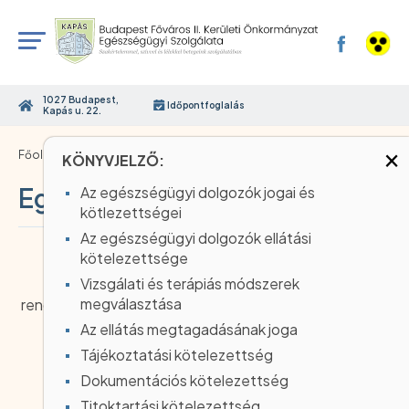
1027 Budapest,
Időpontfoglalás
Kapás u. 22.
×
›
Főoldal
Egészségügyi dolgozók jogai
KÖNYVJELZŐ:
Egészségügyi dolgozók jogai
Az egészségügyi dolgozók jogai és
kötlezettségei
Az egészségügyi dolgozók ellátási
kötelezettsége
Vizsgálati és terápiás módszerek
Az egészségügyről szóló 1997. évi CLIV. törvény
megválasztása
rendelkezik a betegek jogairól és kötelezettségeiről az
alábbiak szerint:
Az ellátás megtagadásának joga
Tájékoztatási kötelezettség
Dokumentációs kötelezettség
Titoktartási kötelezettség