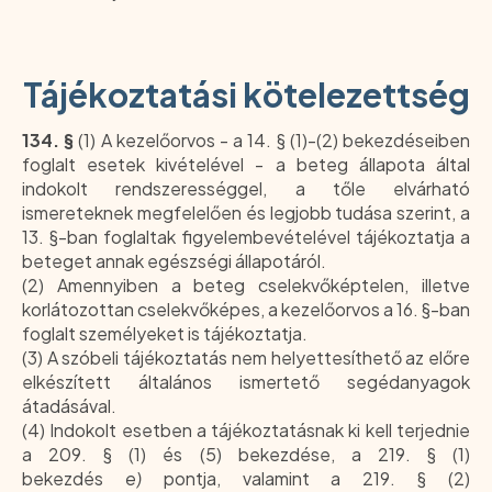
Tájékoztatási kötelezettség
134. §
(1) A kezelőorvos - a 14. § (1)-(2) bekezdéseiben
foglalt esetek kivételével - a beteg állapota által
indokolt rendszerességgel, a tőle elvárható
ismereteknek megfelelően és legjobb tudása szerint, a
13. §-ban foglaltak figyelembevételével tájékoztatja a
beteget annak egészségi állapotáról.
(2) Amennyiben a beteg cselekvőképtelen, illetve
korlátozottan cselekvőképes, a kezelőorvos a 16. §-ban
foglalt személyeket is tájékoztatja.
(3) A szóbeli tájékoztatás nem helyettesíthető az előre
elkészített általános ismertető segédanyagok
átadásával.
(4) Indokolt esetben a tájékoztatásnak ki kell terjednie
a 209. § (1) és (5) bekezdése, a 219. § (1)
bekezdés
e)
pontja, valamint a 219. § (2)