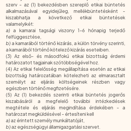
szerv - az (1) bekezdésben szereplő etikai büntetés
alkalmazásával egyidejűleg, mellékbüntetésként -
kiszabhatja a következő etikai büntetések
valamelyikét:
a)
a kamarai tagsági viszony 1-6 hónapig terjedő
felfüggesztése,
b)
a kamarából történő kizárás, a külön törvény szerinti,
a kamarából történő kötelező kizárás eseteiben.
(3) Az első- és másodfokú etikai bizottság érdemi
határozatot tagjainak szótöbbségével hoz.
(4) Az etikai felelősség megállapítása esetén az etikai
bizottság határozatában kötelezheti az elmarasztalt
személyt az eljárás költségeinek részben vagy
egészben történő megfizetésére.
(5) Az (1) bekezdés szerinti etikai büntetés jogerős
kiszabásáról a megfelelő további intézkedések
megtétele és eljárás megindítása érdekében - a
határozat megküldésével - értesíteni kell
a)
az érintett személy munkáltatóját,
b)
az egészségügyi államigazgatási szervet.