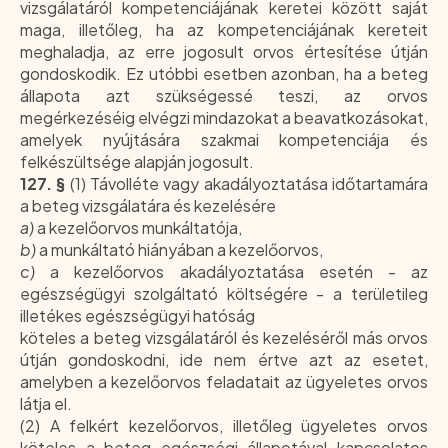
vizsgálatáról kompetenciájának keretei között saját
maga, illetőleg, ha az kompetenciájának kereteit
meghaladja, az erre jogosult orvos értesítése útján
gondoskodik. Ez utóbbi esetben azonban, ha a beteg
állapota azt szükségessé teszi, az orvos
megérkezéséig elvégzi mindazokat a beavatkozásokat,
amelyek nyújtására szakmai kompetenciája és
felkészültsége alapján jogosult.
127. §
(1) Távolléte vagy akadályoztatása időtartamára
a beteg vizsgálatára és kezelésére
a)
a kezelőorvos munkáltatója,
b)
a munkáltató hiányában a kezelőorvos,
c)
a kezelőorvos akadályoztatása esetén - az
egészségügyi szolgáltató költségére - a területileg
illetékes egészségügyi hatóság
köteles a beteg vizsgálatáról és kezeléséről más orvos
útján gondoskodni, ide nem értve azt az esetet,
amelyben a kezelőorvos feladatait az ügyeletes orvos
látja el.
(2) A felkért kezelőorvos, illetőleg ügyeletes orvos
köteles a beteg egészségi állapotával kapcsolatos