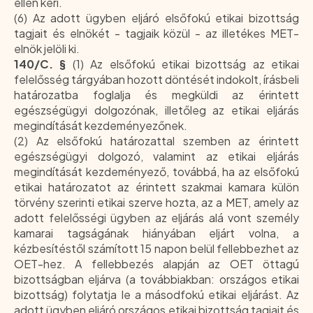
ellen kéri.
(6) Az adott ügyben eljáró elsőfokú etikai bizottság
tagjait és elnökét - tagjaik közül - az illetékes MET-
elnök jelöli ki.
140/C. §
(1) Az elsőfokú etikai bizottság az etikai
felelősség tárgyában hozott döntését indokolt, írásbeli
határozatba foglalja és megküldi az érintett
egészségügyi dolgozónak, illetőleg az etikai eljárás
megindítását kezdeményezőnek.
(2) Az elsőfokú határozattal szemben az érintett
egészségügyi dolgozó, valamint az etikai eljárás
megindítását kezdeményező, továbbá, ha az elsőfokú
etikai határozatot az érintett szakmai kamara külön
törvény szerinti etikai szerve hozta, az a MET, amely az
adott felelősségi ügyben az eljárás alá vont személy
kamarai tagságának hiányában eljárt volna, a
kézbesítéstől számított 15 napon belül fellebbezhet az
OET-hez. A fellebbezés alapján az OET öttagú
bizottságban eljárva (a továbbiakban: országos etikai
bizottság) folytatja le a másodfokú etikai eljárást. Az
adott ügyben eljáró országos etikai bizottság tagjait és