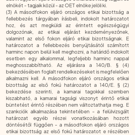
elnökét - tagjaik közül - az OET elnöke jelöli ki.
(3) A másodfokon eljáró országos etikai bizottság a
fellebbezés tárgyában írásbeli, indokolt határozatot
hoz, és azt megküldi az érintett egészségügyi
dolgozónak, az etikai eljárást kezdeményezőnek,
valamint az első fokon eljáró etikai bizottságnak. E
határozatot a fellebbezés benyújtásától számított
harminc napon belül kell meghozni, a határidő indokolt
esetben egy alkalommal, legfeljebb harminc nappal
meghosszabbítható. Az eljárásra a 140/B. § (4)
bekezdésében foglalt rendelkezéseket is megfelelően
alkalmazni kell. A másodfokon eljáró országos etikai
bizottság az első fokú határozatot a 140/E. § (2)
bekezdése szerinti, a kamarai tagokkal szemben
kiszabható, a kamarai tagsági viszonyt érintő etikai
büntetést érintő részében nem változtathatja meg. E
szankciók alkalmazása tekintetében - a felülvizsgált
határozat egyéb részei vonatkozásában hozott
döntésétől függően - a másodfokon eljáró országos
etikai bizottság az első fokú határozatot e részében