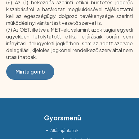
(6) Az (1) bekezdés szerinti etikai büntetés jogerős
kiszabásáról a határozat megküldésével tájékoztatni
kell az egészségügyi dolgozó tevékenysége szerinti
működési nyilvántartást vezető szervet is.
(7) Az OET, illetve a MET-ek, valamint azok tagjai egyedi
ügyekben lefolytatott etikai eljárásaik során sem
irányítási, felügyeleti jogkörben, sem az adott szervbe
delegálási, kijelölési jogkörrel rendelkező szerv által nem
utasíthatóak.
Minta gomb
Gyorsmenü
Állásajánlatok