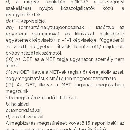
d)
a megye területén működő egészségügyi
szakellátást nyújtó közszolgáltatók közül a
gyógyintézetek
da)
1-1 képviselője,
db)
fenntartóinak/tulajdonosainak - ideértve az
egyetemi centrumokat és klinikákat működtető
egyetemek képviselőit is - 1-1 képviselője, függetlenül
az adott megyében általuk fenntartott/tulajdonolt
gyógyintézetek számától.
(10) Az OET és a MET tagja ugyanazon személy nem
lehet.
(11) Az OET, illetve a MET-ek tagjait öt évre jelölik azzal,
hogy megbízatásuk ismételten meghosszabbítható.
(12) Az OET, illetve a MET tagjának megbízatása
megszűnik:
a)
a meghatározott idő leteltével,
b)
halálával,
c)
lemondásával,
d)
visszahívásával.
A megbízatás megszűnését követő 15 napon belül az
arra jogosult szerv gondoskodik új tag állításáról.