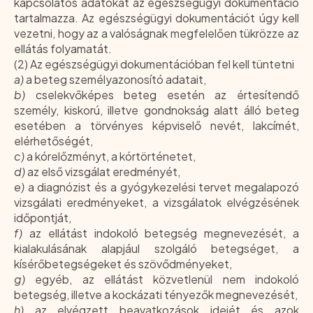
kapcsolatos adatokat az egészségügyi dokumentáció
tartalmazza. Az egészségügyi dokumentációt úgy kell
vezetni, hogy az a valóságnak megfelelően tükrözze az
ellátás folyamatát.
(2) Az egészségügyi dokumentációban fel kell tüntetni
a)
a beteg személyazonosító adatait,
b)
cselekvőképes beteg esetén az értesítendő
személy, kiskorú, illetve gondnokság alatt álló beteg
esetében a törvényes képviselő nevét, lakcímét,
elérhetőségét,
c)
a kórelőzményt, a kórtörténetet,
d)
az első vizsgálat eredményét,
e)
a diagnózist és a gyógykezelési tervet megalapozó
vizsgálati eredményeket, a vizsgálatok elvégzésének
időpontját,
f)
az ellátást indokoló betegség megnevezését, a
kialakulásának alapjául szolgáló betegséget, a
kísérőbetegségeket és szövődményeket,
g)
egyéb, az ellátást közvetlenül nem indokoló
betegség, illetve a kockázati tényezők megnevezését,
h)
az elvégzett beavatkozások idejét és azok