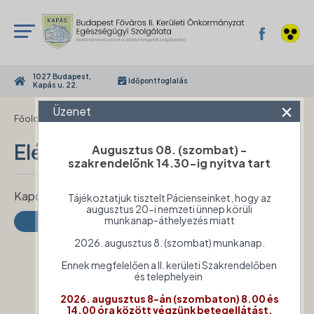
1027 Budapest,
Időpontfoglalás
Kapás u. 22.
×
Üzenet
›
Főoldal
Elérhetőségek
Elérhetőségek
Augusztus 08. (szombat) -
szakrendelőnk 14.30-ig nyitva tart
Kapcsolat menüpont tartalma
Tájékoztatjuk tisztelt Pácienseinket, hogy az
augusztus 20-i nemzeti ünnep körüli
munkanap-áthelyezés miatt
2026. augusztus 8. (szombat) munkanap.
Ennek megfelelően a II. kerületi Szakrendelőben
és telephelyein
2026. augusztus 8-án (szombaton) 8.00 és
14.00 óra között végzünk betegellátást.