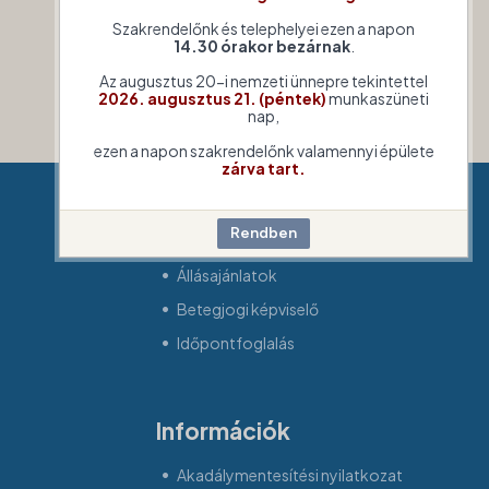
Szakrendelőnk és telephelyei ezen a napon
14.30 órakor bezárnak
.
Az augusztus 20-i nemzeti ünnepre tekintettel
2026. augusztus 21. (péntek)
munkaszüneti
nap,
ezen a napon szakrendelőnk valamennyi épülete
zárva tart.
Gyorsmenü
Állásajánlatok
Betegjogi képviselő
Időpontfoglalás
Információk
Akadálymentesítési nyilatkozat