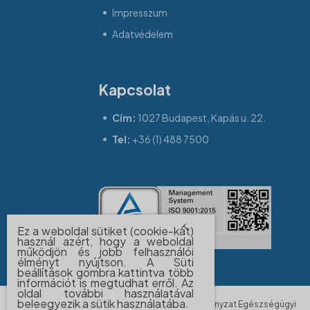
Impresszum
Adatvédelem
Kapcsolat
Cím:
1027 Budapest, Kapás u. 22.
Tel:
+36 (1) 488 7500
Ez a weboldal sütiket (cookie-kat)
használ azért, hogy a weboldal
működjön és jobb felhasználói
élményt nyújtson. A Süti
beállítások gombra kattintva több
információt is megtudhat erről. Az
oldal további használatával
beleegyezik a sütik használatába.
© 2026 BUDAPEST FŐVÁROS II. Kerületi Önkormányzat Egészségügyi