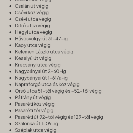
Csalán út végig
Csévi köz végig
Csévi utca végig
Ditró utca végig
Hegyi utca végig
Hűvösvölgyi út 31-47-ig
Kapy utca végig
Kelemen László utca végig
Keselyű út végig
Krecsányi utca végig
Nagybányai út 2-60-ig
Nagybányai út 1-61/a-ig
Napraforgó utca és köz végig
Orsó utca 51-től végig és –52-től végig
Páfrány út végig
Pasaréti köz végig
Pasaréti tér végig
Pasaréti út 92-től végig és 129-től végig
Szalonka út 1-09-ig
Széplak utca végig