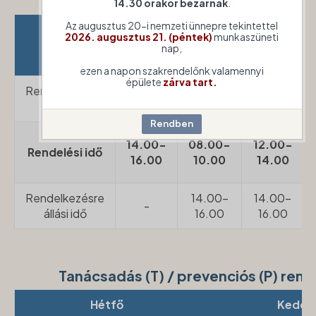
Betegren
14.30 órakor bezárnak
.
Az augusztus 20-i nemzeti ünnepre tekintettel
2026. augusztus 21. (péntek)
munkaszüneti
Hétfő
Kedd
Szerda
nap,
ezen a napon szakrendelőnk valamennyi
épülete
zárva tart.
Rendelkezésre
10.00-
08.00-
-
állási idő
14.00
12.00
14.00-
08.00-
12.00-
Rendelési idő
16.00
10.00
14.00
Rendelkezésre
14.00-
14.00-
-
állási idő
16.00
16.00
Tanácsadás (T) / prevenciós (P) re
Hétfő
Kedd