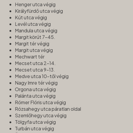
Henger utca végig
Királyfürdő utca végig
Kút utca végig
Levél utca végig
Mandula utca végig
Margit körút 7-45.
Margit tér végig
Margit utca végig
Mechwart tér
Mecset utca 2-14.
Mecset utca 9-13.
Medve utca 10-től végig
Nagy Imre tér végig
Orgona utca végig
Palánta utca végig
Rómer Flóris utca végig
Rózsahegy utca páratlan oldal
Szemlőhegy utca végig
Tölgyfa utca végig
Turbán utca végig