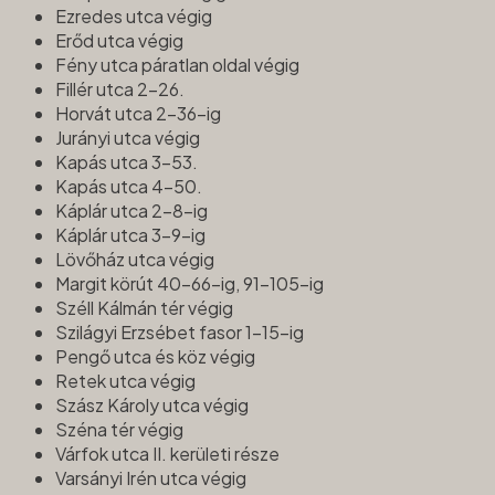
Ezredes utca végig
Erőd utca végig
Fény utca páratlan oldal végig
Fillér utca 2-26.
Horvát utca 2-36-ig
Jurányi utca végig
Kapás utca 3-53.
Kapás utca 4-50.
Káplár utca 2-8-ig
Káplár utca 3-9-ig
Lövőház utca végig
Margit körút 40-66-ig, 91-105-ig
Széll Kálmán tér végig
Szilágyi Erzsébet fasor 1-15-ig
Pengő utca és köz végig
Retek utca végig
Szász Károly utca végig
Széna tér végig
Várfok utca II. kerületi része
Varsányi Irén utca végig