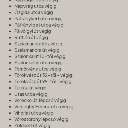
Napvirág utca végig
Őzgida utca végig
Páfránykert utca végig
Páfrányliget utca végig
Pálvölgyi út végig
Ruthén út végig
Szalamandra köz végig
Szalamandra út végig
Szalonka út 10-től végig
Szalonkales utca végig
Tömörkény utca végig
Törökvész út 32-től – végig,
Törökvész út 99-től - végig
Turista út végig
Utas utca végig
Verecke út, lépcső végig
Verseghy Ferenc utca végig
Vihorlát utca végig
Vöröstorony lépcső végig
Zöldkert út végig