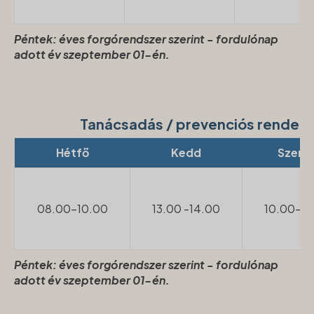
Péntek: éves forgórendszer szerint - fordulónap
adott év szeptember 01-én.
Tanácsadás / prevenciós rendel
Hétfő
Kedd
Szerd
08.00-10.00
13.00 -14.00
10.00-12
Péntek: éves forgórendszer szerint - fordulónap
adott év szeptember 01-én.