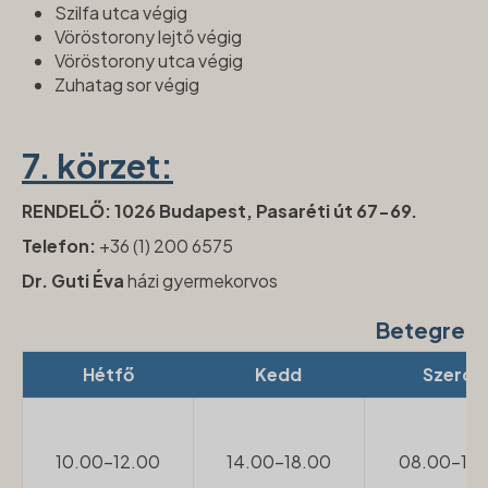
Szilfa utca végig
Vöröstorony lejtő végig
Vöröstorony utca végig
Zuhatag sor végig
7. körzet:
RENDELŐ: 1026 Budapest, Pasaréti út 67-69.
Telefon:
+36 (1) 200 6575
Dr. Guti Éva
házi gyermekorvos
Betegren
Hétfő
Kedd
Szerda
10.00-12.00
14.00-18.00
08.00-10