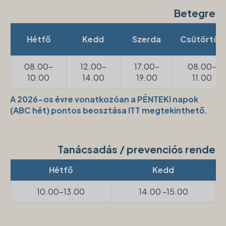
Betegren
Hétfő
Kedd
Szerda
Csütörtök
08.00-
12.00-
17.00-
08.00-
10.00
14.00
19.00
11.00
A 2026-os évre vonatkozóan a PÉNTEKI napok
(ABC hét) pontos beosztása ITT megtekinthető.
Tanácsadás / prevenciós rendel
Hétfő
Kedd
10.00-13.00
14.00 -15.00