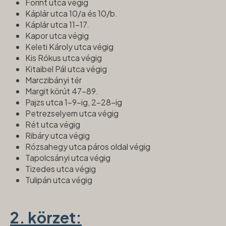
Forint utca végig
Káplár utca 10/a és 10/b.
Káplár utca 11-17.
Kapor utca végig
Keleti Károly utca végig
Kis Rókus utca végig
Kitaibel Pál utca végig
Marczibányi tér
Margit körút 47-89.
Pajzs utca 1-9-ig, 2-28-ig
Petrezselyem utca végig
Rét utca végig
Ribáry utca végig
Rózsahegy utca páros oldal végig
Tapolcsányi utca végig
Tizedes utca végig
Tulipán utca végig
2. körzet: