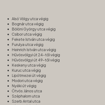
Alsó Völgy utca végig
Bognár utca végig
Bölöni György utca végig
Csibor utca végig
Fekete István utca végig
Furulya utca végig
Heinrich István utca végig
Hűvösvölgyi út 24-től végig
Hűvösvölgyi út 49-től végig
Keskeny utca végig
Kuruc utca végig
Lipótmezei út végig
Modori utca végig
Nyéki út végig
Ötvös János utca
Széphalom utca
Szerb Antal utca