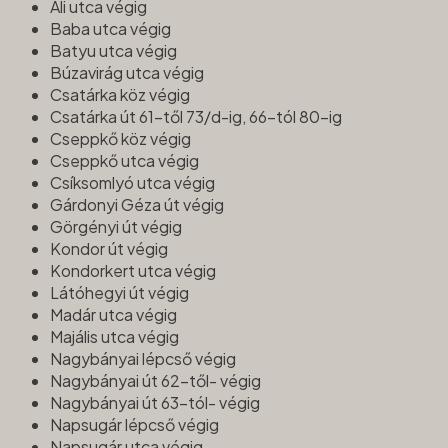
Ali utca végig
Baba utca végig
Batyu utca végig
Búzavirág utca végig
Csatárka köz végig
Csatárka út 61-től 73/d-ig, 66-tól 80-ig
Cseppkő köz végig
Cseppkő utca végig
Csíksomlyó utca végig
Gárdonyi Géza út végig
Görgényi út végig
Kondor út végig
Kondorkert utca végig
Látóhegyi út végig
Madár utca végig
Majális utca végig
Nagybányai lépcső végig
Nagybányai út 62-től- végig
Nagybányai út 63-tól- végig
Napsugár lépcső végig
Napsugár utca végig