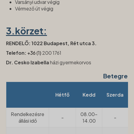
Varsányi udvar végig
Vérmező út végig
3
.
körzet:
RENDELŐ: 1022 Budapest, Rét utca 3.
Telefon:
+36 (1)
200 1761
Dr. Cesko Izabella
házi gyermekorvos
Betegren
Hétfő
Kedd
Szerda
Rendelkezésre
08.00-
-
-
állási idő
14.00