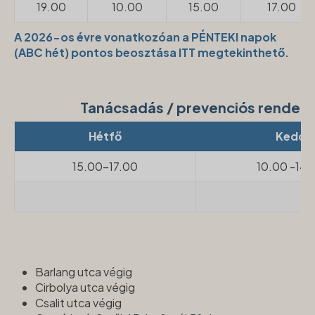
19.00
10.00
15.00
17.00
A 2026-os évre vonatkozóan a PÉNTEKI napok
(ABC hét) pontos beosztása ITT megtekinthető.
Tanácsadás / prevenciós rendel
Hétfő
Kedd
15.00-17.00
10.00 -14.
Barlang utca végig
Cirbolya utca végig
Csalit utca végig