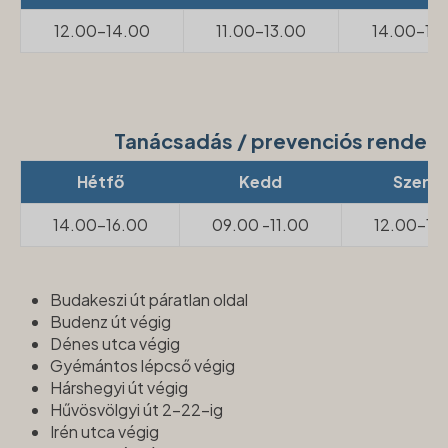
12.00-14.00
11.00-13.00
14.00-16
Tanácsadás / prevenciós rendel
Hétfő
Kedd
Szerd
14.00-16.00
09.00 -11.00
12.00-14
Budakeszi út páratlan oldal
Budenz út végig
Dénes utca végig
Gyémántos lépcső végig
Hárshegyi út végig
Hűvösvölgyi út 2-22-ig
Irén utca végig