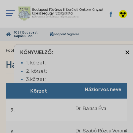
1027 Budapest,
Időpontfoglalás
Kapás u. 22.
×
›
Főoldal
Házi gyermekorvosi szolgálat
KÖNYVJELZŐ:
Házi gyermekorvosi szolgálat
1. körzet:
2. körzet:
3.körzet:
4. körzet:
Háziorvos neve
Körzet
5. körzet:
6. körzet:
Dr. Balasa Éva
9.
7. körzet:
8. körzet:
9. körzet:
Dr. Szabó Rózsa Veronika
8.