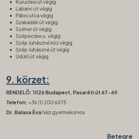
Kuruclesi út végig
Labanc út végig
Pálos utca végig
Szakadék út végig
Széher út végig
Szépecske u. végig
Szép Juhászné köz végig
Szép Juhászné út végig
Üdülő út végig
9. körzet:
RENDELŐ: 1026 Budapest, Pasaréti út 67-69.
Telefon:
+36 (1) 200 6575
Dr. Balasa Éva
házi gyermekorvos
Betegren