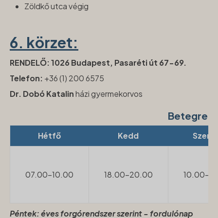
Zöldkő utca végig
6. körzet:
RENDELŐ: 1026 Budapest, Pasaréti út 67-69.
Telefon:
+36 (1) 200 6575
Dr. Dobó Katalin
házi gyermekorvos
Betegren
Hétfő
Kedd
Szerd
07.00-10.00
18.00-20.00
10.00-13
Péntek: éves forgórendszer szerint - fordulónap