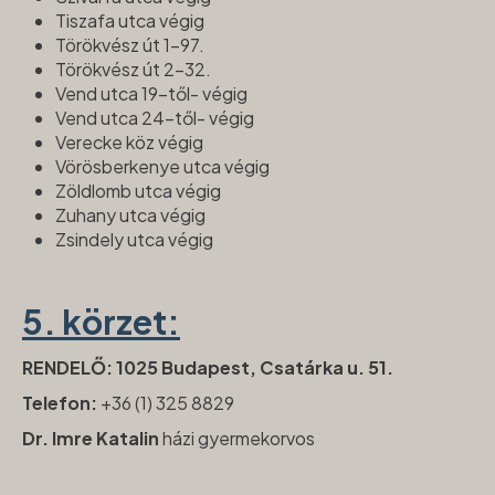
Tiszafa utca végig
Törökvész út 1-97.
Törökvész út 2-32.
Vend utca 19-től- végig
Vend utca 24-től- végig
Verecke köz végig
Vörösberkenye utca végig
Zöldlomb utca végig
Zuhany utca végig
Zsindely utca végig
5. körzet:
RENDELŐ: 1025 Budapest, Csatárka u. 51.
Telefon:
+36 (1) 325 8829
Dr. Imre Katalin
házi gyermekorvos