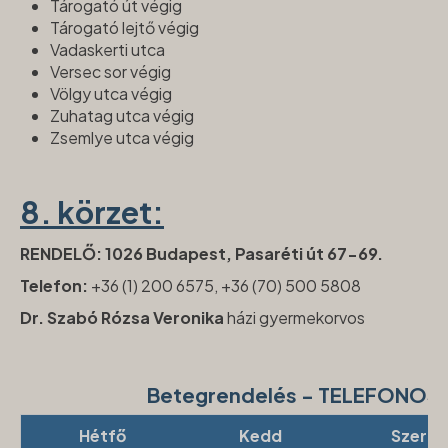
Tárogató út végig
Tárogató lejtő végig
Vadaskerti utca
Versec sor végig
Völgy utca végig
Zuhatag utca végig
Zsemlye utca végig
8. körzet:
RENDELŐ: 1026 Budapest, Pasaréti út 67-69.
Telefon:
+36 (1) 200 6575, +36 (70) 500 5808
Dr. Szabó Rózsa Veronika
házi gyermekorvos
Betegrendelés - TELEFONOS
Hétfő
Kedd
Szerda