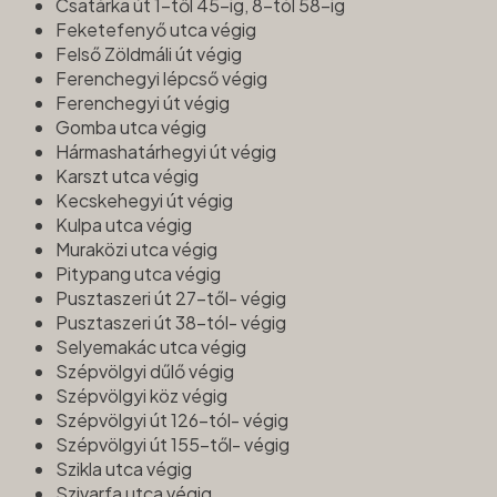
Csatárka út 1-től 45-ig, 8-tól 58-ig
Feketefenyő utca végig
Felső Zöldmáli út végig
Ferenchegyi lépcső végig
Ferenchegyi út végig
Gomba utca végig
Hármashatárhegyi út végig
Karszt utca végig
Kecskehegyi út végig
Kulpa utca végig
Muraközi utca végig
Pitypang utca végig
Pusztaszeri út 27-től- végig
Pusztaszeri út 38-tól- végig
Selyemakác utca végig
Szépvölgyi dűlő végig
Szépvölgyi köz végig
Szépvölgyi út 126-tól- végig
Szépvölgyi út 155-től- végig
Szikla utca végig
Szivarfa utca végig