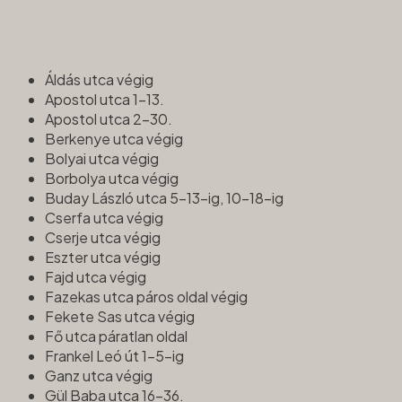
Áldás utca végig
Apostol utca 1-13.
Apostol utca 2-30.
Berkenye utca végig
Bolyai utca végig
Borbolya utca végig
Buday László utca 5-13-ig, 10-18-ig
Cserfa utca végig
Cserje utca végig
Eszter utca végig
Fajd utca végig
Fazekas utca páros oldal végig
Fekete Sas utca végig
Fő utca páratlan oldal
Frankel Leó út 1-5-ig
Ganz utca végig
Gül Baba utca 16-36.