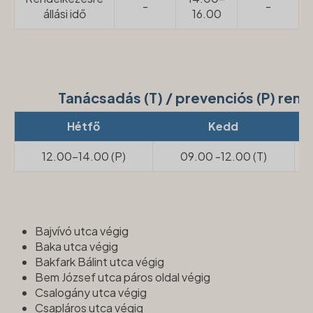
-
-
állási idő
16.00
Tanácsadás (T) / prevenciós (P) re
Hétfő
Kedd
12.00-14.00 (P)
09.00 -12.00 (T)
Bajvívó utca végig
Baka utca végig
Bakfark Bálint utca végig
Bem József utca páros oldal végig
Csalogány utca végig
Csapláros utca végig