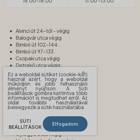
16.00-18.00
11.00 -13.00
Alvinci út 24-től - végig
Balogvár utca végig
Bimbó út 102-144.
Bimbó út 97-133.
Csopaki utca végig
Detrekő utca végig
Endrődi köz végig
Ez a weboldal sütiket (cookie-kat)
használ azért, hogy a weboldal
Endrődi Sándor utca 1-től 27-ig
működjön és jobb felhasználói
Endrődi Sándor utca 2-24-ig
élményt nyújtson. A Süti
Fillér lépcső végig
beállítások gombra kattintva több
információt is megtudhat erről. Az
Fillér utca 54-től- végig
oldal további használatával
Fillér utca 57-től- végig
beleegyezik a sütik használatába.
Gábor Áron köz végig
Gábor Áron utca 13-49.
SÜTI
Elfogadom
Gábor Áron utca 20-80.
BEÁLLÍTÁSOK
Gyergyó utca végig