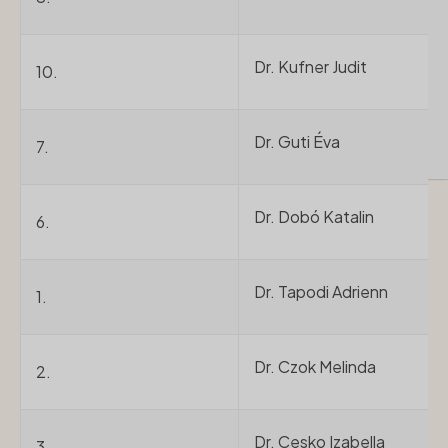
10. körzet:
11. körzet:
Dr. Kufner Judit
12. körzet:
10.
13. körzet:
14. körzet:
Dr. Guti Éva
7.
15. körzet:
Dr. Dobó Katalin
6.
Dr. Tapodi Adrienn
1.
Dr. Czok Melinda
2.
Dr. Cesko Izabella
3.