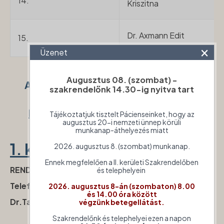
14.
Kriszitna
Dr. Axmann Edit
15.
×
Üzenet
Augusztus 08. (szombat) -
A II. kerület közigazgatási területén
szakrendelőnk 14.30-ig nyitva tart
lévő,
gyermekeket ellátó
háziorvosi
körzetek utcajegyzéke
Tájékoztatjuk tisztelt Pácienseinket, hogy az
augusztus 20-i nemzeti ünnep körüli
munkanap-áthelyezés miatt
1
.
körzet:
2026. augusztus 8. (szombat) munkanap.
Ennek megfelelően a II. kerületi Szakrendelőben
RENDELŐ: 1022 Budapest, Rét utca 3.
és telephelyein
Telefon:
+36 (1) 212 4268
2026. augusztus 8-án (szombaton) 8.00
és 14.00 óra között
Dr.Tapodi Adrienn
házi gyermekorvos
végzünk betegellátást.
Szakrendelőnk és telephelyei ezen a napon