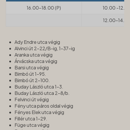
16.00-18.00 (P)
10.00 -12.00
12.00-14.00
Ady Endre utca végig
Alvinci út 2-22/B-ig, 1-37-ig
Aranka utca végig
Árvácska utca végig
Barsi utca végig
Bimbó út 1-95.
Bimbó út 2-100.
Buday László utca 1-3.
Buday László utca 2-8/b.
Felvinci út végig
Fény utca páros oldal végig
Fényes Elek utca végig
Fillér utca 1-29.
Füge utca végig