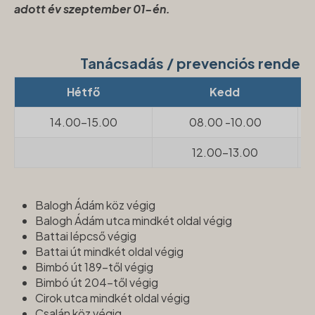
adott év szeptember 01-én.
Tanácsadás / prevenciós rendel
Hétfő
Kedd
14.00-15.00
08.00 -10.00
12.00-13.00
Balogh Ádám köz végig
Balogh Ádám utca mindkét oldal végig
Battai lépcső végig
Battai út mindkét oldal végig
Bimbó út 189-től végig
Bimbó út 204-től végig
Cirok utca mindkét oldal végig
Csalán köz végig