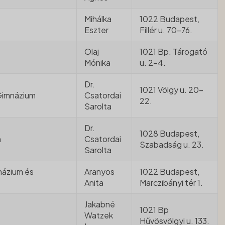
Mihálka
1022 Budapest,
Eszter
Fillér u. 70-76.
Olaj
1021 Bp. Tárogató
Mónika
u. 2-4.
Dr.
1021 Völgy u. 20-
 Gimnázium
Csatordai
22.
Sarolta
Dr.
1028 Budapest,
m
Csatordai
Szabadság u. 23.
Sarolta
názium és
Aranyos
1022 Budapest,
Anita
Marczibányi tér 1.
Jakabné
1021 Bp
Watzek
Hűvösvölgyi u. 133.