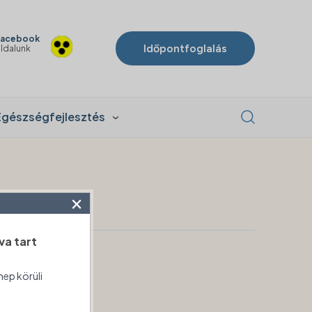
acebook
Időpontfoglalás
ldalunk
Egészségfejlesztés
×
va tart
nep körüli