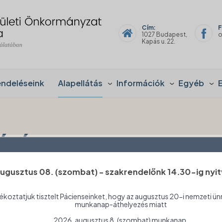
Cím:
F
1027 Budapest,
o
Kapás u. 22.
endeléseink
Alapellátás
Információk
Egyéb
átás
ugusztus 08. (szombat) - szakrendelőnk 14.30-ig nyit
Védőnő
Ismola címe
ékoztatjuk tisztelt Pácienseinket, hogy az augusztus 20-i nemzeti ün
munkanap-áthelyezés miatt
Szabó
1022 Bp.
2026. augusztus 8. (szombat) munkanap.
Hajnalka
Marczibányi tér 3.