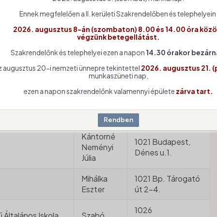
Ennek megfelelően a II. kerületi Szakrendelőben és telephelyein
Kántorné
1022 Bp.
2026. augusztus 8-án (szombaton) 8.00 és 14.00 óra közö
Neményi
Marczibányi tér 3.
végzünk betegellátást.
Júlia
Szakrendelőnk és telephelyei ezen a napon
14.30 órakor bezárn
Kántorné
1025 Budapest,
z augusztus 20-i nemzeti ünnepre tekintettel
2026. augusztus 21. (
Neményi
munkaszüneti nap,
Áldás u. 1.
Júlia
ezen a napon szakrendelőnk valamennyi épülete
zárva tart.
Mihálka
1021 Bp. Tárogató
Eszter
út 2-4.
Kántorné
1021 Budapest,
Neményi
Dénes u.1.
Júlia
Mihálka
1021 Bp. Tárogató
Eszter
út 2-4.
1026
 Általános Iskola
Szabó