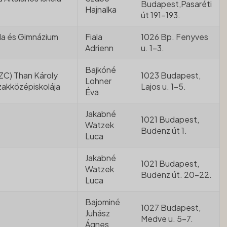
Budapest,Pasaréti
Hajnalka
út 191-193.
ola és Gimnázium
Fiala
1026 Bp. Fenyves
Adrienn
u. 1-3.
Bajkóné
ZC) Than Károly
1023 Budapest,
Lohner
zakközépiskolája
Lajos u. 1-5.
Éva
Jakabné
1021 Budapest,
Watzek
Budenz út 1.
Luca
Jakabné
1021 Budapest,
Watzek
Budenz út. 20-22.
Luca
Bajominé
1027 Budapest,
Juhász
Medve u. 5-7.
Ágnes