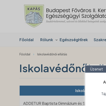
Főoldal
Rólunk
EgészségHírek
Szakr
›
Főoldal
Iskolavédőnői ellátás
Iskolavédőnői ell
Üzenet
A
Iskola
Táj
ADDETUR Baptista Gimnázium és Szakiskola