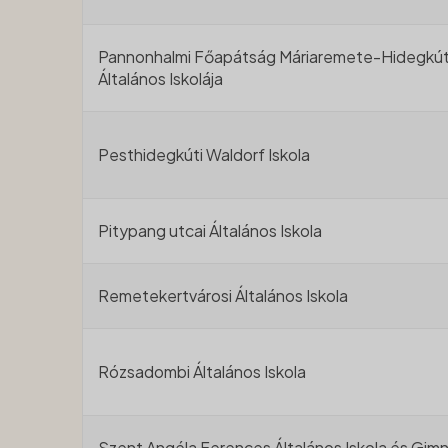
Pannonhalmi Főapátság Máriaremete-Hidegkút
Általános Iskolája
Pesthidegkúti Waldorf Iskola
Pitypang utcai Általános Iskola
Remetekertvárosi Általános Iskola
Rózsadombi Általános Iskola
Szent Angéla Ferences Általános Iskola és Gim