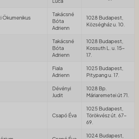
Luca
Takácsné
i Ökumenikus
1028 Budapest,
Bóta
Községház u. 10.
Adrienn
Takácsné
1028 Budapest,
Bóta
Kossuth L. u. 15-
Adrienn
17.
Fiala
1025 Budapest,
Adrienn
Pitypang u. 17.
Dévényi
1028 Bp.
Judit
Máriaremetei út 71.
1025 Budapest,
Csapó Éva
Törökvész út. 67-
69.
1024 Budapest,
názium
Csapó Éva