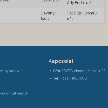
Ady Endre u.3.
Dévényi
1023 Bp. Ürömi u.
Judit
64.
Kapcsolat
si nyilatkozat
Cím:
1027 Budapest, Kapás u. 22.
Tel:
+36 (1) 488 7500
- nyomtatványok