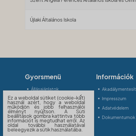
Újlaki Általános Iskola
Gyorsmenü
Információk
Állásajánlatok
Akadálymentesíté
Ez a weboldal sütiket (cookie-kat)
Betegjogi képviselő
Impresszum
használ azért, hogy a weboldal
működjön és jobb felhasználói
Időpontfoglalás
Adatvédelem
élményt nyújtson. A Süti
beállítások gombra kattintva több
Dokumentumok 
információt is megtudhat erről. Az
oldal további használatával
beleegyezik a sütik használatába.