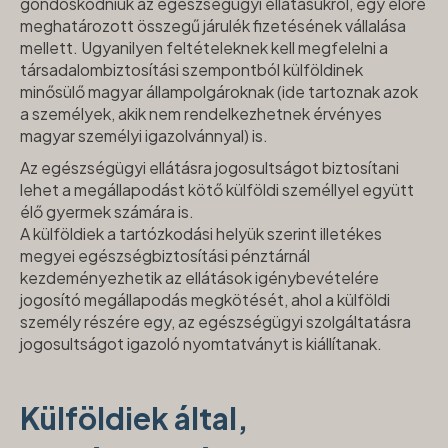
gondoskodniuk az egészségügyi ellátásukról, egy előre
meghatározott összegű járulék fizetésének vállalása
mellett. Ugyanilyen feltételeknek kell megfelelni a
társadalombiztosítási szempontból külföldinek
minősülő magyar állampolgároknak (ide tartoznak azok
a személyek, akik nem rendelkezhetnek érvényes
magyar személyi igazolvánnyal) is.
Az egészségügyi ellátásra jogosultságot biztosítani
lehet a megállapodást kötő külföldi személlyel együtt
élő gyermek számára is.
A külföldiek a tartózkodási helyük szerint illetékes
megyei egészségbiztosítási pénztárnál
kezdeményezhetik az ellátások igénybevételére
jogosító megállapodás megkötését, ahol a külföldi
személy részére egy, az egészségügyi szolgáltatásra
jogosultságot igazoló nyomtatványt is kiállítanak.
Külföldiek által,