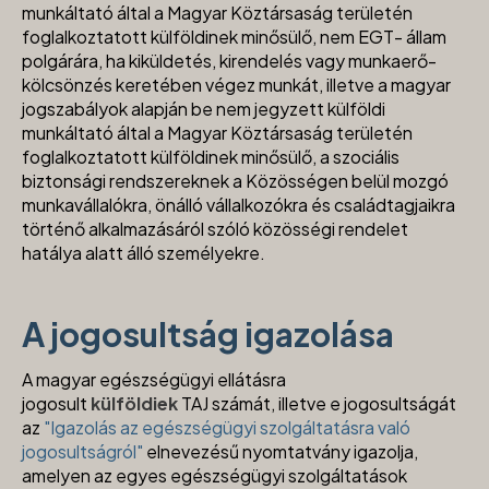
munkáltató által a Magyar Köztársaság területén
foglalkoztatott külföldinek minősülő, nem EGT- állam
polgárára, ha kiküldetés, kirendelés vagy munkaerő-
kölcsönzés keretében végez munkát, illetve a magyar
jogszabályok alapján be nem jegyzett külföldi
munkáltató által a Magyar Köztársaság területén
foglalkoztatott külföldinek minősülő, a szociális
biztonsági rendszereknek a Közösségen belül mozgó
munkavállalókra, önálló vállalkozókra és családtagjaikra
történő alkalmazásáról szóló közösségi rendelet
hatálya alatt álló személyekre.
A jogosultság igazolása
A magyar egészségügyi ellátásra
jogosult
külföldiek
TAJ számát, illetve e jogosultságát
az
"Iga
zolás az egészségügyi szolgáltatásra való
jogosultságról"
elnevezésű nyomtatvány igazolja,
amelyen az egyes egészségügyi szolgáltatások