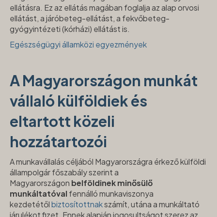
ellátásra. Ez az ellátás magában foglalja az alap orvosi
ellátást, a járóbeteg-ellátást, a fekvőbeteg-
gyógyintézeti (kórházi) ellátást is.
Egészségügyi államközi egyezmények
A Magyarországon munkát
vállaló külföldiek és
eltartott közeli
hozzátartozói
A munkavállalás céljából Magyarországra érkező külföldi
állampolgár főszabály szerint a
Magyarországon
belföldinek minősülő
munkáltatóval
fennálló munkaviszonya
kezdetétől
biztosítottnak
számít, utána a munkáltató
járulékot fizet. Ennek alapján jogosultságot szerez az