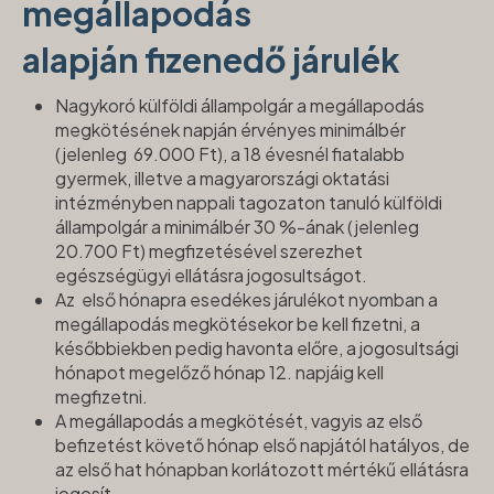
megállapodás
alapján fizenedő járulék
Nagykoró külföldi állampolgár a megállapodás
megkötésének napján érvényes minimálbér
(jelenleg 69.000 Ft), a 18 évesnél fiatalabb
gyermek, illetve a magyarországi oktatási
intézményben nappali tagozaton tanuló külföldi
állampolgár a minimálbér 30 %-ának (jelenleg
20.700 Ft) megfizetésével szerezhet
egészségügyi ellátásra jogosultságot.
Az első hónapra esedékes járulékot nyomban a
megállapodás megkötésekor be kell fizetni, a
későbbiekben pedig havonta előre, a jogosultsági
hónapot megelőző hónap 12. napjáig kell
megfizetni.
A megállapodás a megkötését, vagyis az első
befizetést követő hónap első napjától hatályos, de
az első hat hónapban korlátozott mértékű ellátásra
jogosít.