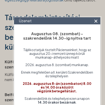
Társadalombiztosítási
×
Üzenet
szempontból kit tekintünk
Augusztus 08. (szombat) -
belföldinek illetve
szakrendelőnk 14.30-ig nyitva tart
külföldinek?
Tájékoztatjuk tisztelt Pácienseinket, hogy az
augusztus 20-i nemzeti ünnep körüli
munkanap-áthelyezés miatt
Külföldinek minősül (társadalombiztosítási
2026. augusztus 8. (szombat) munkanap.
szempontból):
Ennek megfelelően a II. kerületi Szakrendelőben
Külföldinek minősül mindaz a természetes személy, akit
és telephelyein
nem kell belföldinek tekinteni.
2026. augusztus 8-án (szombaton) 8.00
és 14.00 óra között
végzünk betegellátást.
Belföldinek minősül (társadalombiztosítási
Szakrendelőnk és telephelyei ezen a napon
szempontból)
:
14.30 órakor bezárnak
.