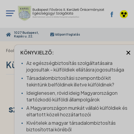
1027 Budapest,
Időpontfoglalás
Kapás u. 22.
×
›
Főoldal
Külföldiek ellátása
KÖNYVJELZŐ:
Külföldiek ellátása
Az egészségbiztosítás szolgáltatásaira
jogosultak - külföldiek ellátásra jogosultsága
Társadalombiztosítási szempontból kit
tekintünk belföldinek illetve külföldinek?
Ideiglenesen, rövid ideig Magyarországon
Az egészségbiztosítás
tartózkodó külföldi állampolgárok
szolgáltatásaira jogosultak
A Magyarországon munkát vállaló külföldiek és
eltartott közeli hozzátartozói
- külföldiek ellátásra
Kivételek a magyar társadalombiztosítás
biztosítottai köréből