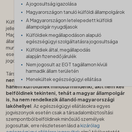
jogosultsága
A jogosultság igazolása
Magyarországon tanuló külföldi állampolgárok
A Magyarországon letelepedett külföldi
Külföldi állampolgárok ideiglenesen, illetve állandó
állampolgár nyugdíjasok
jelleggel, életvitelszerűen tartózkodhatnak
Magyarországon. Ez utóbbi esetben a külföldi
Külföldiek megállapodáson alapuló
állampolgár lakóhelyét Magyarországra helyezte át
egészségügyi szolgáltatásra jogosultsága
munkavállalási célból, nyugdíjasként, tanulási célból,
Külföldiek által, megállapodás
esetleg menekült, menedékes és befogadott
alapján fizenedő járulék
jogcímen.
Nem jogosult az EGT tagállamon kívüli
harmadik állam területén
Társadalombiztosítási szempontból a külföldiek köre
Menekültek egészségügyi ellátása
nem kizárólag a külföldi állampolgárságot jelenti,
hanem külföldinek minősül mindenki, akit nem kell
belföldinek tekinteni, tehát a magyar állampolgár
is, ha nem rendelkezik állandó magyarországi
lakóhellyel
. Az egészségügyi ellátásokra egyes
jogviszonyok esetén csak a társadalombiztosítási
szempontból belföldinek minősülő személyek
jogosultak, erre részletesen lásd a
kizárólag
egészségügyi ellátásra jogosultak
című tájékoztatót.