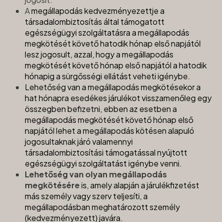
A
megállapodás kedvezményezettje a
társadalombiztosítás által támogatott
egészségügyi szolgáltatásra a megállapodás
megkötését követő hatodik hónap első napjától
lesz jogosult, azzal, hogy a megállapodás
megkötését követő hónap első napjától a hatodik
hónapig a sürgősségi ellátást veheti igénybe.
Lehetőség van a megállapodás megkötésekor a
hat hónapra esedékes járulékot visszamenőleg egy
összegben befizetni, ebben az esetben a
megállapodás megkötését követő hónap első
napjától lehet a megállapodás kötésen alapuló
jogosultaknak járó valamennyi
társadalombiztosítási támogatással nyújtott
egészségügyi szolgáltatást igénybe venni.
Lehetőség van olyan megállapodás
megkötésére
is, amely alapján a járulékfizetést
más személy vagy szerv teljesíti, a
megállapodásban meghatározott személy
(kedvezményezett) javára.