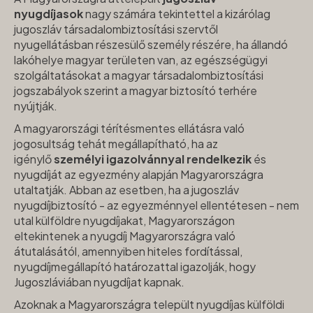
nyugdíjasok
nagy számára tekintettel a kizárólag
jugoszláv társadalombiztosítási szervtől
nyugellátásban részesülő személy részére, ha állandó
lakóhelye magyar területen van, az egészségügyi
szolgáltatásokat a magyar társadalombiztosítási
jogszabályok szerint a magyar biztosító terhére
nyújtják.
A magyarországi térítésmentes ellátásra való
jogosultság tehát megállapítható, ha az
igénylő
személyi igazolvánnyal rendelkezik
és
nyugdíját az egyezmény alapján Magyarországra
utaltatják. Abban az esetben, ha a jugoszláv
nyugdíjbiztosító - az egyezménnyel ellentétesen - nem
utal külföldre nyugdíjakat, Magyarországon
eltekintenek a nyugdíj Magyarországra való
átutalásától, amennyiben hiteles fordítással,
nyugdíjmegállapító határozattal igazolják, hogy
Jugoszláviában nyugdíjat kapnak.
Azoknak a Magyarországra települt nyugdíjas külföldi