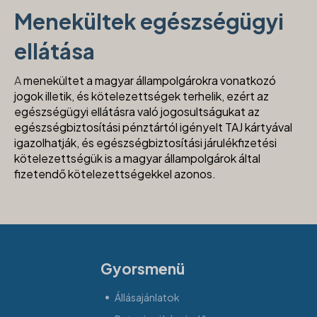
Menekültek egészségügyi
ellátása
A
menekültet a magyar állampolgárokra vonatkozó
jogok illetik, és kötelezettségek terhelik, ezért az
egészségügyi ellátásra való jogosultságukat az
egészségbiztosítási pénztártól igényelt TAJ kártyával
igazolhatják, és egészségbiztosítási járulékfizetési
kötelezettségük is a magyar állampolgárok által
fizetendő kötelezettségekkel azonos.
Gyorsmenü
Állásajánlatok