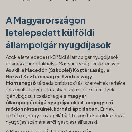
A Magyarországon
letelepedett külföldi
állampolgár nyugdíjasok
Azok a letelepedett külföldi állampolgár nyugdíjasok,
akiknek állandó lakhelye Magyarország területén van,
és akik
a Macedón (Szkopjei) Köztársaság, a
Horvát Köztársaság és Szerbia vagy
Montenegró
társadalombiztosítási szerveinek terhére
részesülnek nyugellátásban, valamint e személyek
igényjogosult családtagjai
a magyar
állampolgárságú nyugdíjasokkal megegyező
módon részesülnek kórházi ápolásban.
Ennek
feltétele, hogy a nyugellátást folyósító külföldi szerv a
nyugdíjas számára erről igazolást állítson ki.
A Magyarországra áttelepült
jugoszláv