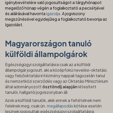
igénybevételére való jogosultságot a tárgyhónapot
megelőző hónap végén a foglalkoztató a pecsétjével
és aláírásával havonta
igazolja
. A jogviszony
megszűnésével egyidejűleg a foglalkoztató bevonja az
Igazolást.
Magyarországon tanuló
külföldi állampolgárok
Egészségügyi szolgáltatásra csak az a külföldi
állampolgár jogosult, aki a középfokú nevelési-oktatási,
vagy felsőoktatási intézmény nappali tagozatán tanul
és nemzetközi szerződés vagy az Oktatási Minisztérium
által adományozott
ösztöndíj alapján
létesített
tanulói, hallgatói jogviszonyban áll.
Azok a külföldi tanulók, akik ennek a feltételnek nem
felelnek meg, csak ún.
megállapodás
kötése esetén
lesznek jogosultak egészségügyi szolgáltatásra.