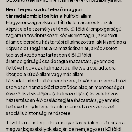
Nem terjed ki a kötelező magyar
társadalombiztosítás
a külföldi állam
Magyarországra akkreditált diplomáciai és konzuli
képviselete személyzetének külföldi állampolgárságú
tagjára (a továbbiakban: képviselet tagja), a külföldi
állampolgárságú háztartási alkalmazottra, aki kizárólag a
képviselet tagjának alkalmazásában áll, a képviselet
tagjával közös háztartásban élő külföldi
állampolgárságú családtagra (házastárs, gyermek),
feltéve hogy az alkalmazottra, illetve a családtagra
kiterjed a küldő állam vagy más állam
társadalombiztosítási rendszere, továbbá a nemzetközi
szervezet nemzetközi szerződés alapján mentességet
élvező tisztviselőjére (alkalmazottjára) és vele közös
háztartásban élő családtagjára (házastárs, gyermek),
feltéve hogy kiterjed rájuk a nemzetközi szervezet
szociális biztonsági rendszere.
Továbbá nem terjed ki a magyar társadalombiztosítás a
magyar jogszabályok alapján be nem jegyzett külföldi