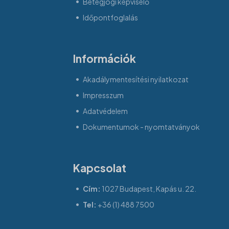
Betegjogi képviselő
Időpontfoglalás
Információk
Akadálymentesítési nyilatkozat
Impresszum
Adatvédelem
Dokumentumok - nyomtatványok
Kapcsolat
Cím:
1027 Budapest, Kapás u. 22.
Tel:
+36 (1) 488 7500