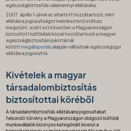
egészségbiztosítás valamennyi ellátására.
2007. április 1-jével az eltartott hozzátartozó, mint
ellátásra jogosultságot keletkeztető státusz
megszűnt, ezért ezt követően a Magyarországon
biztosított külföldiek közeli hozzátartozói a megyei
egészségbiztosítási pénztárnál
kötött
megállapodás
alapján válhatnak egészségügyi
ellátásra jogosulttá.
Kivételek a magyar
társadalombiztosítás
biztosítottai köréből
A társadalombiztosítás ellátásaira jogosultakat
felsoroló törvény a Magyarországon dolgozó külföldi
munkavállalók bizonyos kategóriáit kiveszi a
biztosítottaknak az imént ismertetett főszabálya alól.