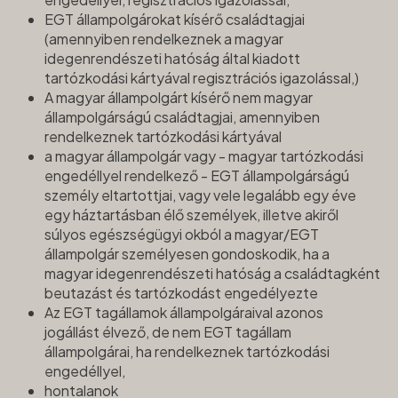
EGT állampolgárokat kísérő családtagjai
(amennyiben rendelkeznek a magyar
idegenrendészeti hatóság által kiadott
tartózkodási kártyával regisztrációs igazolással,)
A magyar állampolgárt kísérő nem magyar
állampolgárságú családtagjai, amennyiben
rendelkeznek tartózkodási kártyával
a magyar állampolgár vagy - magyar tartózkodási
engedéllyel rendelkező - EGT állampolgárságú
személy eltartottjai, vagy vele legalább egy éve
egy háztartásban élő személyek, illetve akiről
súlyos egészségügyi okból a magyar/EGT
állampolgár személyesen gondoskodik, ha a
magyar idegenrendészeti hatóság a családtagként
beutazást és tartózkodást engedélyezte
Az EGT tagállamok állampolgáraival azonos
jogállást élvező, de nem EGT tagállam
állampolgárai, ha rendelkeznek tartózkodási
engedéllyel,
hontalanok