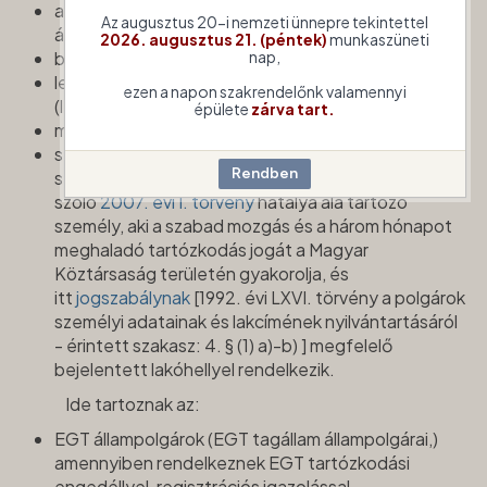
a Magyar Köztársaság területén élő magyar
Az augusztus 20-i nemzeti ünnepre tekintettel
állampolgárok
2026. augusztus 21. (péntek)
munkaszüneti
bevándorolt
nap,
letelepedési engedéllyel rendelkező
ezen a napon szakrendelőnk valamennyi
(letelepedett)
épülete
zárva tart.
menekültként elismert
szabad mozgás és tartózkodás jogával rendelkező
személyek beutazásáról és tartózkodásáról
szóló
2007. évi I. törvény
hatálya alá tartozó
személy, aki a szabad mozgás és a három hónapot
meghaladó tartózkodás jogát a Magyar
Köztársaság területén gyakorolja, és
itt
jogszabálynak
[1992. évi LXVI. törvény a polgárok
személyi adatainak és lakcímének nyilvántartásáról
- érintett szakasz: 4. § (1) a)-b) ] megfelelő
bejelentett lakóhellyel rendelkezik.
Ide tartoznak az:
EGT állampolgárok (EGT tagállam állampolgárai,)
amennyiben rendelkeznek EGT tartózkodási
engedéllyel, regisztrációs igazolással,