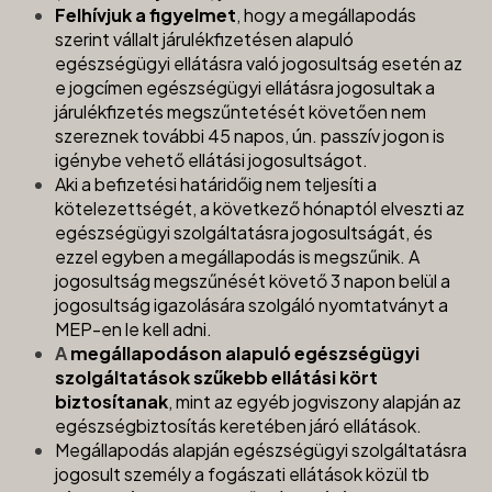
Felhívjuk a figyelmet
, hogy a megállapodás
szerint vállalt járulékfizetésen alapuló
egészségügyi ellátásra való jogosultság esetén az
e jogcímen egészségügyi ellátásra jogosultak a
járulékfizetés megszűntetését követően nem
szereznek további 45 napos, ún. passzív jogon is
igénybe vehető ellátási jogosultságot.
Aki a befizetési határidőig nem teljesíti a
kötelezettségét, a következő hónaptól elveszti az
egészségügyi szolgáltatásra jogosultságát, és
ezzel egyben a megállapodás is megszűnik. A
jogosultság megszűnését követő 3 napon belül a
jogosultság igazolására szolgáló nyomtatványt a
MEP-en le kell adni.
A
megállapodáson alapuló egészségügyi
szolgáltatások szűkebb ellátási kört
biztosítanak
, mint az egyéb jogviszony alapján az
egészségbiztosítás keretében járó ellátások.
Megállapodás alapján egészségügyi szolgáltatásra
jogosult személy a fogászati ellátások közül tb