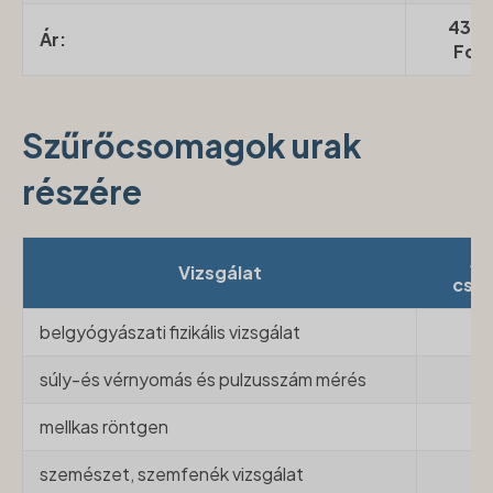
43.0
Ár:
Fori
Szűrőcsomagok urak
részére
Al
Vizsgálat
cso
belgyógyászati fizikális vizsgálat
súly-és vérnyomás és pulzusszám mérés
mellkas röntgen
szemészet, szemfenék vizsgálat