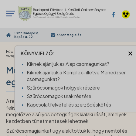
1027 Budapest,
Időpontfoglalás
Kapás u. 22.
×
›
Főoldal
Menedzserszűrés és komplex egészségügyi
KÖNYVJELZŐ:
vizsgálatok
Kiknek ajánljuk az Alap csomagunkat?
Menedzserszűrés és komplex
Kiknek ajánljuk a Komplex- illetve Menedzser
csomagunkat?
egészségügyi vizsgálatok
Szűrőcsomagok hölgyek részére
Szűrőcsomagok urak részére
A rendszeres és alapos kivizsgálás segít időben
Kapcsolatfelvétel és szerződéskötés
felismerni a rejtett egészségügyi kockázatokat,
megelőzve a súlyos betegségek kialakulását, amelyek
kezdetben tünetmentesek lehetnek.
Szűrőcsomagjainkat úgy alakítottuk ki, hogy nemtől és