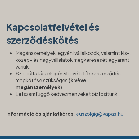
Kapcsolatfelvétel és
szerződéskötés
Magánszemélyek, egyéni vállalkozók, valamint kis-,
közép- és nagyvállalatok megkeresését egyaránt
várjuk.
Szolgáltatásunk igénybevételéhez szerződés
megkötése szükséges
(kivéve
magánszemélyek)
Létszámfüggő kedvezményeket biztosítunk.
Információ és ajánlatkérés
:
euszolgig@kapas.hu