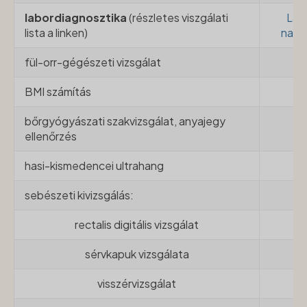
labordiagnosztika
(részletes viszgálati
Lab
lista a linken)
nagy
fül-orr-gégészeti vizsgálat
BMI számítás
bőrgyógyászati szakvizsgálat, anyajegy
ellenőrzés
hasi-kismedencei ultrahang
sebészeti kivizsgálás:
rectalis digitális vizsgálat
sérvkapuk vizsgálata
visszérvizsgálat