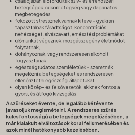
családjában előfordultak szív- és érrendszeri
betegségek, cukorbetegség vagy daganatos
megbetegedés
fokozott stressznek vannak kitéve - gyakran
tapasztalnak fáradtságot, koncentrációs
nehézséget, alvászavart, emésztési problémákat
ülőmunkát végeznek, mozgásszegény életmódot
folytatnak,
dohányoznak, vagy rendszeresen alkoholt
fogyasztanak.
egészségtudatos szemléletűek - szeretnék
megelőzni a betegségeket és rendszeresen
ellenőriztetni egészségi állapotukat
olyan közép- és felsővezetők, akiknek fontos a
gyors, és átfogó kivizsgálás
A szűréseket évente, de legalább kétévente
javasoljuk megismételni. A rendszeres szűrés
kulcsfontosságú a betegségek megelőzésében, a
már kialakult elváltozások korai felismerésében és
azok minél hatékonyabb kezelésében.