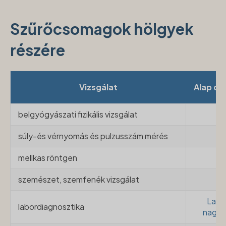
Szűrőcsomagok hölgyek
részére
Vizsgálat
Alap c
belgyógyászati fizikális vizsgálat
x
súly-és vérnyomás és pulzusszám mérés
x
mellkas röntgen
x
szemészet, szemfenék vizsgálat
x
Labo
labordiagnosztika
nagyr