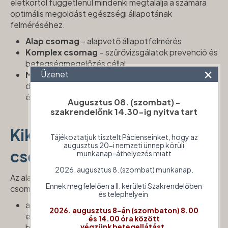
életkortól függetlenül mindenki megtalálja a számára
optimális megoldást egészségi állapotának
felméréséhez.
Alap csomag
– alapvető állapotfelmérés
Komplex csomag
– szűrővizsgálatok prevenció és
betegségmegelőzés céllal
×
Üzenet
Menedzser csomag
– átfogó szűrő- és
diagnosztikai vizsgálatokkal az egészségmegőrzés
érdekében.
Augusztus 08. (szombat) -
szakrendelőnk 14.30-ig nyitva tart
Kiknek ajánljuk az Alap
Tájékoztatjuk tisztelt Pácienseinket, hogy az
augusztus 20-i nemzeti ünnep körüli
csomagunkat?
munkanap-áthelyezés miatt
2026. augusztus 8. (szombat) munkanap.
Az alapvető szűréseket és állapotfelmérést tartalmazó
Ennek megfelelően a II. kerületi Szakrendelőben
csomagunkat azok számára alakítottuk ki, akik
és telephelyein
a legfontosabb egészségügyi paraméterek
2026. augusztus 8-án (szombaton) 8.00
ellenőrzésével szeretnék megelőzni a
és 14.00 óra között
betegségeket.
végzünk betegellátást.