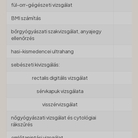
fül-orr-gégészeti vizsgálat
-
BMI számítás
-
bőrgyógyászati szakvizsgálat, anyajegy
-
ellenőrzés
hasi-kismedencei ultrahang
-
sebészeti kivizsgálás:
-
rectalis digitális vizsgálat
-
sérvkapuk vizsgálata
-
visszérvizsgálat
-
nőgyógyászati vizsgálat és cytológiai
-
rákszűrés
emlőtapintási vizsgálat
-