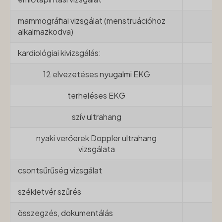
mammográfiai vizsgálat (menstruációhoz
-
alkalmazkodva)
kardiológiai kivizsgálás:
-
12 elvezetéses nyugalmi EKG
x
terheléses EKG
-
szív ultrahang
-
nyaki verőerek Doppler ultrahang
-
vizsgálata
csontsűrűség vizsgálat
-
székletvér szűrés
-
összegzés, dokumentálás
x