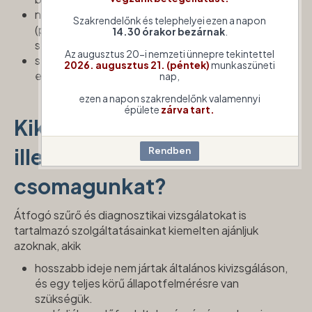
nem rendelkeznek magas kockázatú tényezőkkel
Szakrendelőnk és telephelyei ezen a napon
(pl. magas vérnyomás, cukorbetegség), de fontos
14.30 órakor bezárnak
.
számukra az egészségük megőrzése.
Az augusztus 20-i nemzeti ünnepre tekintettel
szeretnék a jövőben is elkerülni a komolyabb
2026. augusztus 21. (péntek)
munkaszüneti
egészségügyi problémákat
nap,
ezen a napon szakrendelőnk valamennyi
épülete
zárva tart.
Kiknek ajánljuk a Komplex-
illetve Menedzser
csomagunkat?
Átfogó szűrő és diagnosztikai vizsgálatokat is
tartalmazó szolgáltatásainkat kiemelten ajánljuk
azoknak, akik
hosszabb ideje nem jártak általános kivizsgáláson,
és egy teljes körű állapotfelmérésre van
szükségük.