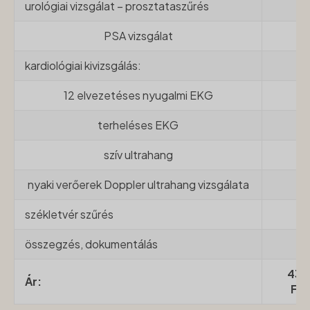
urológiai vizsgálat – prosztataszűrés
PSA vizsgálat
kardiológiai kivizsgálás:
12 elvezetéses nyugalmi EKG
terheléses EKG
szív ultrahang
nyaki verőerek Doppler ultrahang vizsgálata
székletvér szűrés
összegzés, dokumentálás
43.
Ár:
For