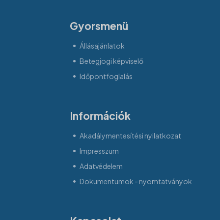
Gyorsmenü
Állásajánlatok
Betegjogi képviselő
Időpontfoglalás
Információk
Akadálymentesítési nyilatkozat
Impresszum
Adatvédelem
Dokumentumok - nyomtatványok