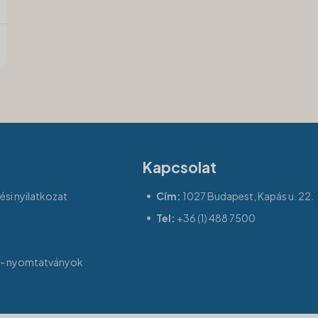
Kapcsolat
si nyilatkozat
Cím:
1027 Budapest, Kapás u. 22.
Tel:
+36 (1) 488 7500
- nyomtatványok