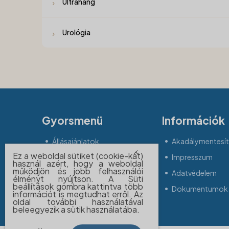
Ultrahang
Urológia
Gyorsmenü
Információk
Állásajánlatok
Akadálymentesíté
Ez a weboldal sütiket (cookie-kat)
Betegjogi képviselő
Impresszum
használ azért, hogy a weboldal
működjön és jobb felhasználói
Időpontfoglalás
Adatvédelem
élményt nyújtson. A Süti
beállítások gombra kattintva több
Dokumentumok 
információt is megtudhat erről. Az
oldal további használatával
beleegyezik a sütik használatába.