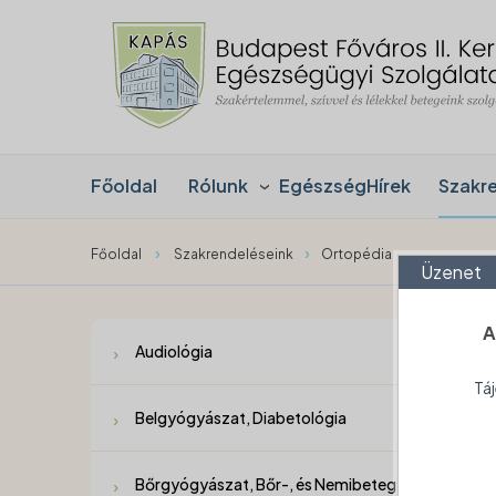
Főoldal
Rólunk
EgészségHírek
Szakr
›
›
Főoldal
Szakrendeléseink
Ortopédia
Üzenet
A
Audiológia
Táj
Belgyógyászat, Diabetológia
Bőrgyógyászat, Bőr-, és Nemibeteg