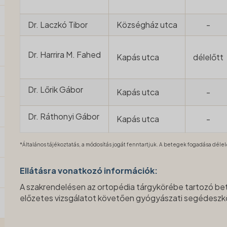
Dr. Laczkó Tibor
Községház utca
-
Dr. Harrira M. Fahed
Kapás utca
délelőtt
Dr. Lőrik Gábor
Kapás utca
-
Dr. Ráthonyi Gábor
Kapás utca
-
*Általános tájékoztatás, a módosítás jogát fenntartjuk. A betegek fogadása délelő
Ellátásra vonatkozó információk:
A szakrendelésen az ortopédia tárgykörébe tartozó bet
előzetes vizsgálatot követően gyógyászati segédeszköz