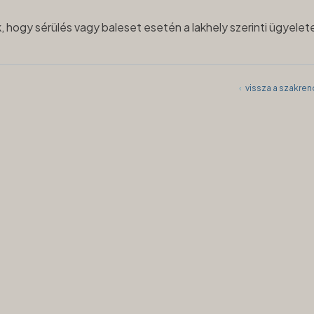
, hogy sérülés vagy baleset esetén a lakhely szerinti ügyelet
‹
vissza a szakre