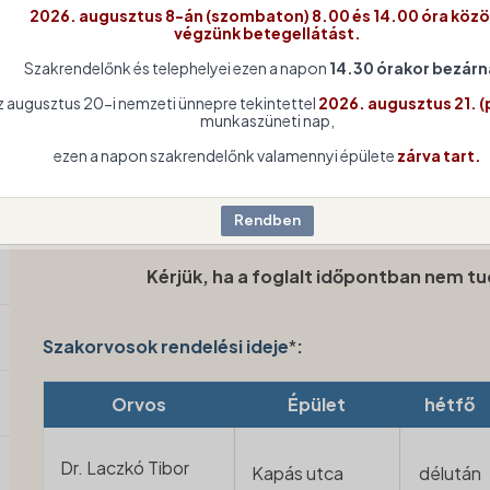
1028 Budapest. Községház u. 12. (bejárat a Szabadság utca felő
2026. augusztus 8-án (szombaton) 8.00 és 14.00 óra közö
végzünk betegellátást.
Beutaló
:
szükséges
Szakrendelőnk és telephelyei ezen a napon
14.30 órakor bezárn
Előzetes időpont foglalás
:
szükséges
z augusztus 20-i nemzeti ünnepre tekintettel
2026. augusztus 21. (
munkaszüneti nap,
Időpont egyeztetés módja:
ezen a napon szakrendelőnk valamennyi épülete
zárva tart.
Telefon
:
+36 (1) 488 7522
Internet
:
Tovább az időpontfoglaló felületre
Kérjük, ha a foglalt időpontban nem t
Szakorvosok rendelési ideje
*
:
Orvos
Épület
hétfő
Dr. Laczkó Tibor
Kapás utca
délután