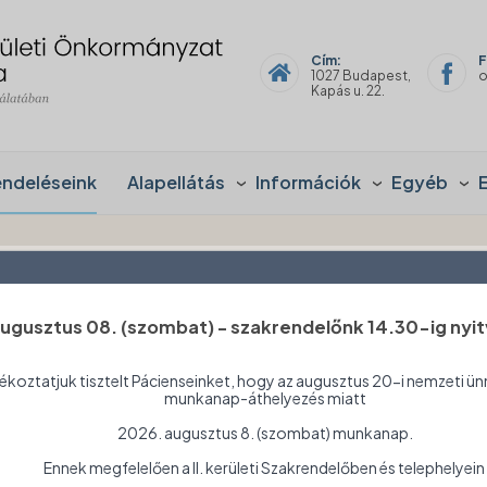
Cím:
F
1027 Budapest,
o
Kapás u. 22.
endeléseink
Alapellátás
Információk
Egyéb
ugusztus 08. (szombat) - szakrendelőnk 14.30-ig nyit
Ortopédia
ékoztatjuk tisztelt Pácienseinket, hogy az augusztus 20-i nemzeti ün
munkanap-áthelyezés miatt
2026. augusztus 8. (szombat) munkanap.
Telephely:
Ennek megfelelően a II. kerületi Szakrendelőben és telephelyein
1027 Budapest, Kapás u. 22.