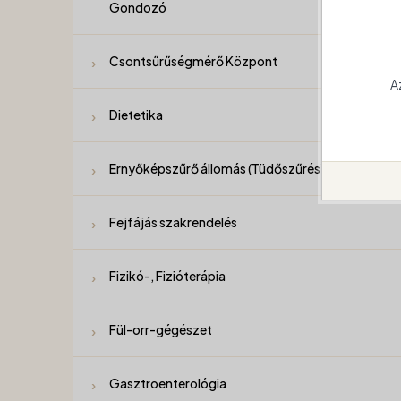
Gondozó
Csontsűrűségmérő Központ
A
Dietetika
Ernyőképszűrő állomás (Tüdőszűrés)
Fejfájás szakrendelés
Fizikó-, Fizióterápia
Fül-orr-gégészet
Gasztroenterológia