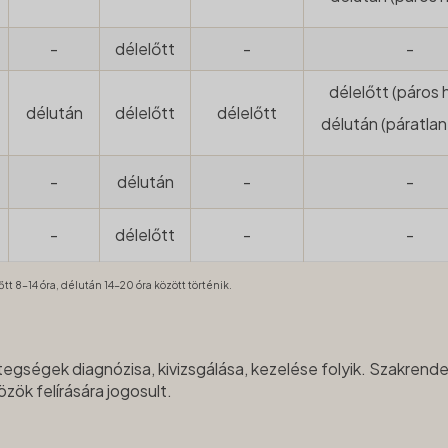
-
délelőtt
-
-
délelőtt (páros 
délután
délelőtt
délelőtt
délután (páratlan
-
délután
-
-
-
délelőtt
-
-
tt 8-14 óra, délután 14-20 óra között történik.
egségek diagnózisa, kivizsgálása, kezelése folyik. Szakrend
ök felírására jogosult.