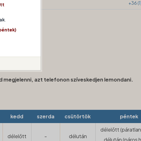
l)
+36 (
tt
ak
.
péntek)
ud megjelenni, azt telefonon szíveskedjen lemondani.
kedd
szerda
csütörtök
péntek
délelőtt (páratla
délelőtt
-
délután
délután (páros 