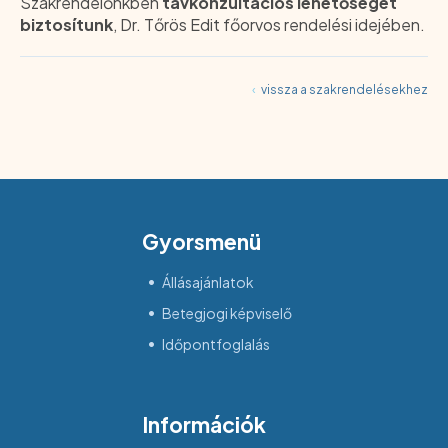
Szakrendelőnkben
távkonzultációs lehetőséget
biztosítunk
, Dr. Tőrös Edit főorvos rendelési idejében.
‹
vissza a szakrendelésekhez
Gyorsmenü
Állásajánlatok
Betegjogi képviselő
Időpontfoglalás
Információk