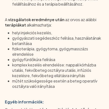
felállításához és a terápia beállításához.
A
vizsgálatok eredménye után
az orvos az alábbi
terápiákat
alkalmazhatja:
helyi injekciós kezelés,
gyógyászati segédeszköz felírása, használatának
betanítása
fizikoterápia, gyógytorna, gyógymasszázs
elrendelése
gyógyfürdőkúra felírása
komplex kezelés elrendelése: nappali kórházba
utalás, fekvőbeteg osztályra utalás, infúziós
kezelésre, fekvőbeteg ellátásra irányítás
műtét szükségessége esetén a beteg operatív
osztályra való irányítása
Egyéb információk: