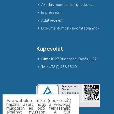
Akadálymentesítési nyilatkozat
Impresszum
Adatvédelem
Dokumentumok - nyomtatványok
Kapcsolat
Cím:
1027 Budapest, Kapás u. 22.
Tel:
+36 (1) 488 7500
Ez a weboldal sütiket (cookie-kat)
használ azért, hogy a weboldal
működjön és jobb felhasználói
élményt nyújtson. A Süti