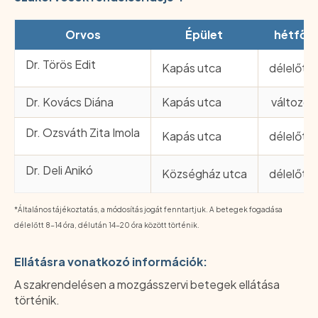
Orvos
Épület
hétfő
Dr. Törös Edit
Kapás utca
délelőtt
Dr. Kovács Diána
Kapás utca
változó
Dr. Ozsváth Zita Imola
Kapás utca
délelőtt
Dr. Deli Anikó
Községház utca
délelőtt
*Általános tájékoztatás, a módosítás jogát fenntartjuk. A betegek fogadása
délelőtt 8-14 óra, délután 14-20 óra között történik.
Ellátásra vonatkozó információk:
A szakrendelésen a mozgásszervi betegek ellátása
történik.