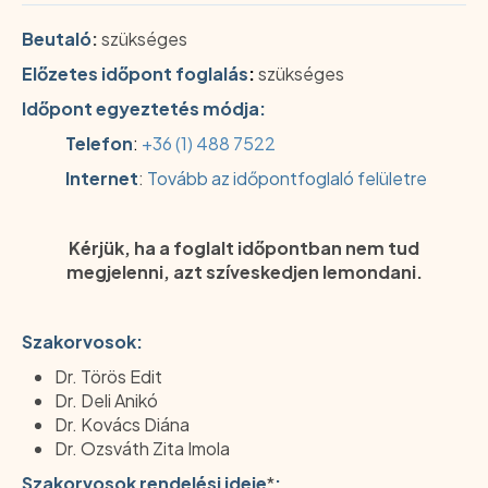
Beutaló
:
szükséges
Előzetes időpont foglalás
:
szükséges
Időpont egyeztetés módja:
Telefon
:
+36 (1) 488 7522
Internet
:
Tovább az időpontfoglaló felületre
Kérjük, ha a foglalt időpontban nem tud
megjelenni, azt szíveskedjen lemondani.
Szakorvosok:
Dr. Törös Edit
Dr. Deli Anikó
Dr. Kovács Diána
Dr. Ozsváth Zita Imola
Szakorvosok rendelési ideje
*
: