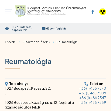
1027 Budapest,
Időpontfoglalás
Kapás u. 22.
›
›
Főoldal
Szakrendeléseink
Reumatológia
Reumatológia
Telephely:
Telefon:
1027 Budapest, Kapás u. 22.
+36 (1) 488 7570
.
+36 (1) 488 7508
.
+36 (1) 488 7547
1028 Budapest, Községház u. 12. (bejárat a
+36 (1) 488 7569
Szabadság utca felől)