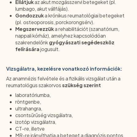
Ellátjuk
az akut mozgásszervi betegeket (pl.
lumbago, akut vállfájás).
Gondozzuk
a krónikus reumatológiai betegeket
(pl. osteoporosis, porckorongsérv).
Megszervezzük
a rehabilitációt (szanatórium,
nappali kórház), amelyhez kapcsolódóan
szakrendelőnk
gyógyászati segédeszköz
felírására
jogusult.
Vizsgálatra, kezelésre vonatkozó információk:
Az anamnézis felvétele és a fizikális vizsgálat után a
reumatológus szakorvos
szükség szerint
laboratóriumba,
röntgenbe,
ultrahangra,
csontsűrűség vizsgálatra,
izotóp vizsgálatra,
CT-re, illetve
MR-re irányíthatja a beteget a diagnózis pontos