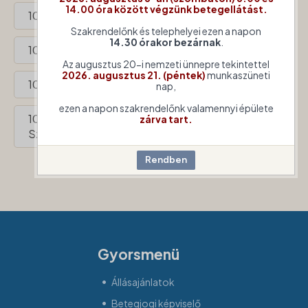
14.00 óra között végzünk betegellátást.
1023 Budapest, Ürömi utca 24-28.
Szakrendelőnk és telephelyei ezen a napon
14.30 órakor bezárnak
.
1022 Budapest, Marczibányi tér 1-3.
Az augusztus 20-i nemzeti ünnepre tekintettel
2026. augusztus 21. (péntek)
munkaszüneti
1026 Budapest, Pasaréti út 41-43.
nap,
ezen a napon szakrendelőnk valamennyi épülete
1028 Budapest, Községház u. 12. (bejárat a
zárva tart.
Szabadság utca felől)
Gyorsmenü
Állásajánlatok
Betegjogi képviselő